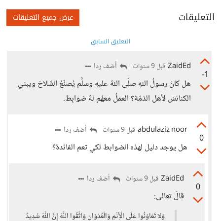
التعليقات
عرض جميع التعليقات
التعليق السابق
ZaidEd
أضف ردا
قبل 9 سنوات
-1
هل كانَ رسولُ اللهِ صلّى اللهُ عليهِ وسلَّم يُصنِّعُ السِّلاحَ ويبني
الكنائسَ لأهل الذمّة؟ العملُ معهُم لهُ ضوابِط.
abdulaziz noor
أضف ردا
قبل 9 سنوات
0
هل يوجد دليل لهذه الضوابط لكي تعم الفائدة؟
ZaidEd
أضف ردا
قبل 9 سنوات
0
قالَ تعالى:
وَلا تَعَاوَنُوا عَلَى الْأِثْمِ وَالْعُدْوَانِ وَاتَّقُوا اللَّهَ إِنَّ اللَّهَ شَدِيدُ