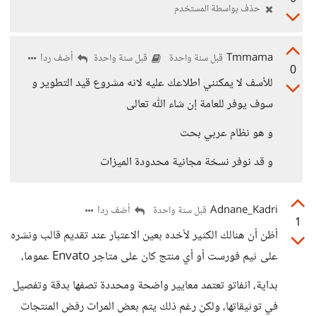
حذف بواسطة المستخدم
Tmmama
أضف ردا
قبل سنة واحدة
قبل سنة واحدة
0
للأسف لا يمكنني اطلاعك عليه لانه مشروع قيد التطوير و
سوف يوفر للعامة إن شاء اللّٰه تعالى
و هو نظام عربي بحت
و قد نوفر نسخة مجانية محدودة الميزات
Adnane_Kadri
أضف ردا
قبل سنة واحدة
1
أظن أن هنالك الكثير لأخده بعين الاعتبار عند تقديم قالب ونشره
على ثيم فورست أو أي منتج كان على متاجر Envato عموما،
بداية، انفاتو تعتمد معايير واضحة ومحددة تصفها بدقة وتفصيل
في توثيقاتها، ولكن رغم ذلك يتم بعض المرات رفض المنتجات