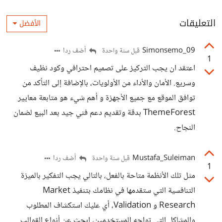
التعليقات
الأفضل
Simonsemo_09
أضف ردا
قبل سنة واحدة
1
اعتقد ان يجب التركيز على تصميم احترافي وكود نظيف
وسريع. الأمان والأداء من الأولويات، بالإضافة إلى التأكد من
توافق الموقع مع جميع الأجهزة و أهم شيء هو متابعة معايير
ThemeForest بدقة وتقديم دعم فني جيد بعد البيع لضمان
النجاح.
Mustafa_Suleiman
أضف ردا
قبل سنة واحدة
1
مثل تلك الأنظمة متاحة بالفعل، بالتالي يجب التفكير بالميزة
التنافسية التي ستقدمها في نظامك بتنفيذ Market
Research و Validation، أي عليك استكشاف المطلوب
والمشاكل التي تواجه المستخدمين، ابحث عن أنواع القوالب