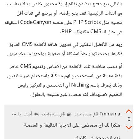
بالتالي بيع منتج يتضمن نظام إدارة محتوى خاص به لا يتناسب
مع الفئات الرئيسية فقد يتم رفضه، أو يوضع في فئات أقل
شعبية مثل PHP Scripts على منصة CodeCanyon الشقيقة
في حال الـ CMS مكتوبًا بـ PHP.
ربما من الأفضل التفكير في تطوير إضافة لأنظمة CMS السابق
ذكرها، بحيث توفر حلاً لمشكلة أو صعوبة يواجهها مستخدمينها.
أو تجنب منافسة تلك الأنظمة من الأساس وتقديم CMS خاص
بفئة معينة من المستخدمين لهم مشكلة واستخدام غير شائعين،
وذلك يُعرف باسم Niching أي التخصص والتركيز وليس
التعميم لاستهداف فئة محددة غير مشبعة بالحلول.
Tmmama
أضف ردا
قبل سنة واحدة
قبل سنة واحدة
0
شكرا لك اخ مصطفى على الاجابة الدقيقة و المفصلة
نعم انت محق في كلامك