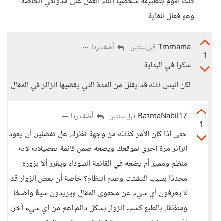
كنت أقوم بتطبيقه شخصياً أثناء العمل على مدونتي الخاصة
وهو فعال للغاية.
Tmmama
أضف ردا
قبل سنتين
1
شكرا في البداية
لكن اليس ذلك قد يقلل من المدة التي يقضيها الزائر في المقال
BasmaNabil17
أضف ردا
قبل سنتين
1
حتى إذا كان الأمر كذلك من وجهة نظرك، هل تفضلين أن يعود
الزائر مرة أخرى لموقعك ويضعه ضمن قائمة تفضيلاته لأنه
منظم ومميز أم يضعه في القائمة السوداء ويقرر ألا يزوره
مجددًا بسبب التشتت وعدم النظام؟ خاصة أن بعض الزوار قد
لا يعرفون أي شيء عن محتوى المقال ويريدون شيئًا واضحًا
ومنظمًا، بالطبع كسب الزوار بشكل دائم أهم من أي شيء آخر،