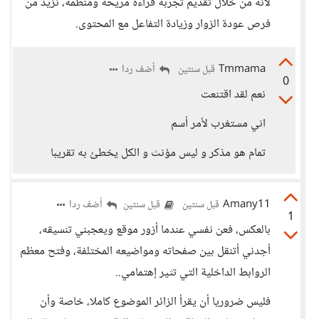
لأنه من خلال تقديم تجربة قراءة مريحة ومنظمة، نزيد من
فرص عودة الزوار وزيادة التفاعل مع المحتوى.
Tmmama
أضف ردا
قبل سنتين
0
نعم لقد اقتنعت
اني مستغرب لأمر أسم
تمام هو مذكر و ليس مؤنث و الكل يخطئ به تقريبا
Amany11
أضف ردا
قبل سنتين
قبل سنتين
1
بالعكس، فعن نفسي عندما أزور موقع ويعجبني تنسيقه،
أجدني أتنقل بين صفحاته ومواضيعه المختلفة، وفتح معظم
الروابط الداخلية التي تثير إهتمامي..
فليس ضروريا أن يقرأ الزائر الموضوع كاملا، خاصة وأن