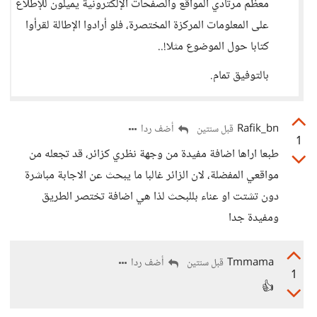
معظم مرتادي المواقع والصفحات الإلكترونية يميلون للإطلاع
على المعلومات المركزة المختصرة، فلو أرادوا الإطالة لقرأوا
كتابا حول الموضوع مثلا!..
بالتوفيق تمام.
Rafik_bn
أضف ردا
قبل سنتين
1
طبعا اراها اضافة مفيدة من وجهة نظري كزائر، قد تجعله من
مواقعي المفضلة، لان الزائر غالبا ما يبحث عن الاجابة مباشرة
دون تشتت او عناء بللبحث لذا هي اضافة تختصر الطريق
ومفيدة جدا
Tmmama
أضف ردا
قبل سنتين
1
👍