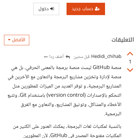
حساب جديد
دخول
التعليقات
الأفضل
Hedidi_chihab
أضف ردا
قبل سنتين
1
منصة GitHub ليست منصة برمجة بالمعنى الحرفي، بل هي
منصة لإدارة وتخزين مشاريع البرمجة والتعاون مع الآخرين في
المشاريع البرمجية، و توفر العديد من الميزات للمطورين مثل
التحكم بالإصدارات (version control) باستخدام Git، وتتبع
الأخطاء والمشاكل، وتوثيق المشاريع، والتعاون مع الفرق
البرمجية.
بالنسبة لمكتبات لغات البرمجة، يمكنك العثور على الكثير من
المكتبات مفتوحة المصدر في GitHub، لأن المطورين