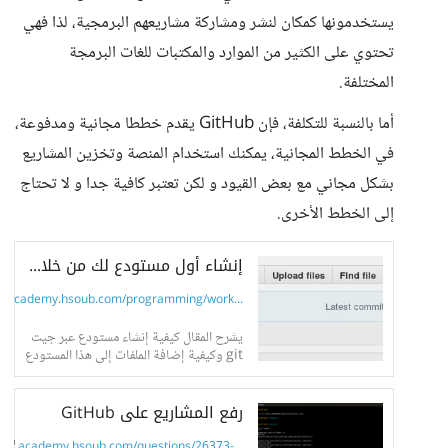
يستخدمونها كمكان لنشر ومشاركة مشاريعهم البرمجية، لذا فهي
تحتوي على الكثير من الموارد والمكتبات للغات البرمجة
المختلفة.
أما بالنسبة للتكلفة، فإن GitHub يقدم خططا مجانية ومدفوعة،
في الخطط المجانية، يمكنك استخدام المنصة وتخزين المشاريع
بشكل مجاني مع بعض القيود و لكن تعتبر كافية جدا و لا تحتاج
إلى الخطط الأخرى.
إنشاء أول مستودع لك من خلال جيت Git
academy.hsoub.com/programming/work...
يشرح المقال كيفية إنشاء مستودع عبر جيت
git وكيفية إضافة الملفات إلى هذا المستودع
وتنفيذ عمليات الإيداع وغيرها من الأوامر
الأساسية لإدارة المستودعات في git
رفع المشاريع على GitHub
academy.hsoub.com/questions/26373-...