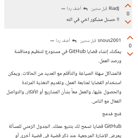
RiadJ
أضف ردا
قبل سنتين
0
اا حسنل مشكور اخي في الله
snous2001
أضف ردا
قبل سنتين
0
يمكنك إنشاء قضايا GitHub في مستودع لتنظيم ومناقشة
ورصد العمل.
فالمشاكل سهلة الصياغة والتأقلم مع العديد من الحالات. ويمكن
استخدام القضايا لمتابعة العمل، وتقديم التغذية المرتدة
والحصول عليها، والعمل معاً بشأن المشاريع أو الأفكار، والتواصل
الفعال مع الناس.
مُنج مُدمج
GitHub قضايا تسمح لك بتتبع عملك. الجدول الزمني للمسألة
يعرض الإشارة المرجعية عند ذكر قضية في قضية أخرى أو