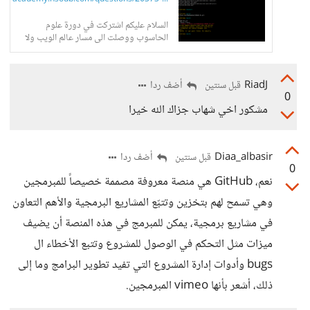
السلام عليكم اشتركت في دورة علوم
الحاسوب ووصلت الى مسار عالم الويب ولا
اعلم انه يجب علي رفع جميع المشاريع
والتمارين الى github وتواصلت مع...
RiadJ
أضف ردا
قبل سنتين
0
مشكور اخي شهاب جزاك الله خيرا
Diaa_albasir
أضف ردا
قبل سنتين
0
نعم، GitHub هي منصة معروفة مصممة خصيصاً للمبرمجين
وهي تسمح لهم بتخزين وتتبّع المشاريع البرمجية والأهم التعاون
في مشاريع برمجية، يمكن للمبرمج في هذه المنصة أن يضيف
ميزات مثل التحكم في الوصول للمشروع وتتبع الأخطاء ال
bugs وأدوات إدارة المشروع التي تفيد تطوير البرامج وما إلى
ذلك، أشعر بأنها vimeo المبرمجين.