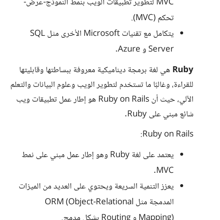
MVC لتطوير تطبيقات الويب بنمط النموذج-عرض-
تحكم (MVC).
يتكامل مع تقنيات Microsoft الأخرى مثل SQL
Server و Azure.
Ruby
هي لغة برمجة ديناميكية معروفة ببساطتها وقابليتها
للقراءة، وغالبًا ما تستخدم لتطوير الويب وعلوم البيانات والتعلم
الآلي، حيث أن Ruby on Rails هو إطار عمل تطبيقات ويب
شائع مبني على Ruby.
Ruby on Rails:
يعتمد على لغة Ruby وهو إطار عمل مبني على نمط
MVC.
يعزز التنمية السريعة ويحتوي على العديد من الميزات
المدمجة مثل ORM (Object-Relational
Mapping) و Routing بشكل مدمج.