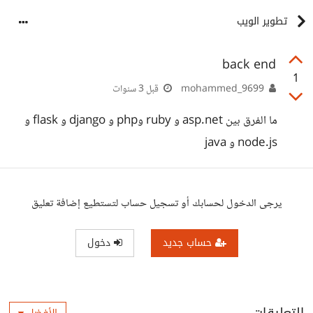
تطوير الويب
back end
1
mohammed_9699
قبل 3 سنوات
ما الفرق بين asp.net و ruby وphp و django و flask و
node.js و java
يرجى الدخول لحسابك أو تسجيل حساب لتستطيع إضافة تعليق
حساب جديد
دخول