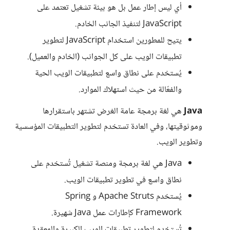
أي ليس إطار عمل بل هو بيئة تشغيل تعتمد على
JavaScript لتنفيذ الجانب الخادم.
يتيح للمطورين استخدام JavaScript لتطوير
تطبيقات الويب على كل الجوانب (الخادم والعميل).
يُستخدم على نطاق واسع لتطبيقات الويب الحية
والفعّالة من حيث استهلاك الموارد.
Java
هي لغة برمجة عامة الغرض تشتهر باستقرارها
وموثوقيتها، وفي العادة تستخدم لتطوير التطبيقات المؤسسية
وتطوير الويب.
Java هي لغة برمجة ومنصة تشغيل تُستخدم على
نطاق واسع في تطوير تطبيقات الويب.
يُستخدم Apache Struts و Spring
Framework كإطارات عمل Java شهيرة.
تُستخدم لتطوير تطبيقات الويب الكبيرة والمعقدة