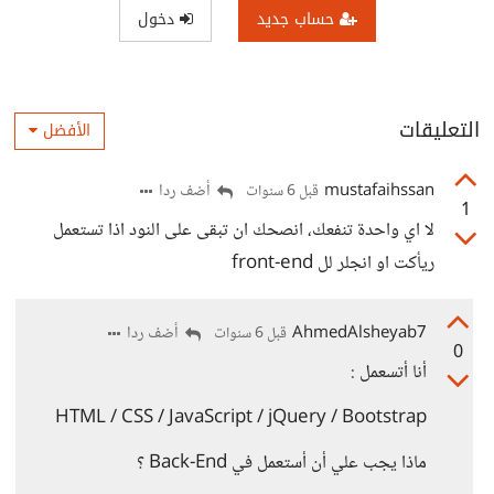
حساب جديد
دخول
التعليقات
الأفضل
mustafaihssan
أضف ردا
قبل 6 سنوات
1
لا اي واحدة تنفعك، انصحك ان تبقى على النود اذا تستعمل
ريأكت او انجلر لل front-end
AhmedAlsheyab7
أضف ردا
قبل 6 سنوات
0
أنا أتسعمل :
HTML / CSS / JavaScript / jQuery / Bootstrap
ماذا يجب علي أن أستعمل في Back-End ؟