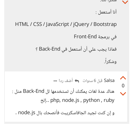
شكراً لك.
أنا أستعمل :
HTML / CSS / JavaScript / jQuery / Bootstrap
في برمجة Front-End
فماذا يجب علي أن أستعمل في Back-End ؟
وشكراً.
Salsa
أضف ردا
قبل 6 سنوات
0
هناك عدة لغات يمكنك أن تستخدمها لل Back-End مثل :
php, node.js , python , ruby ..إلخ
و إن كنت تجيد الجافاسكريبت فأنصحك بال node.js .