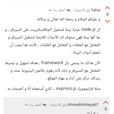
Salsa
أضف ردا
قبل 6 سنوات
0
و عليكم السلام و رحمة الله تعالى و بركاته
ال node.js عبارة بيئة لتشغيل الجافاسكريبت على السيرفر , و
بما أنها بيئة فهي ستوفر لك الأدوات اللازمة لتشغيل السيرفر و
التعامل مع الملفات و التعامل مع الطلبات , فأنت هنا يجب أن
تتعلم أدوات البيئة .
الآن هنالك ما يسمى بال framework , هدفه تسهيل و تبسيط
التعامل مع السيرفر و ذلك لأنه يقوم بالأمور اليديوية عنك و
يتركك تركز على أداء و مهام الموقع .
مثلا فرايموورك express.js .. الذي أستعمله أنا و أنصحك به .
AhmedAlsheyab7
أضف ردا
قبل 6 سنوات
0