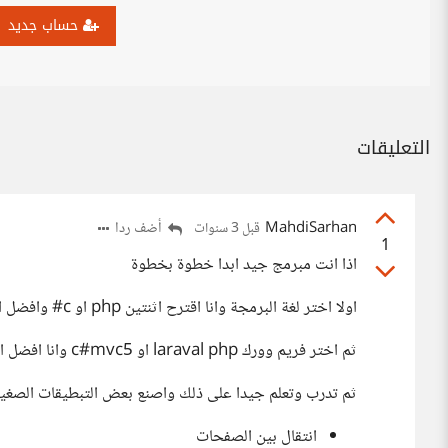
حساب جديد
التعليقات
MahdiSarhan
أضف ردا
قبل 3 سنوات
1
اذا انت مبرمج جيد ابدا خطوة بخطوة
اولا اختر لغة البرمجة وانا اقترح اثنتين php او c# وافضل الثانية
ثم اختر فريم وورك laraval php او c#mvc5 وانا افضل الثانية
ثم تدرب وتعلم جيدا على ذلك واصنع بعض التبطيقات الصغي
انتقال بين الصفحات