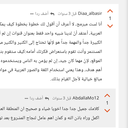
Diaa_albasir
أضف ردا
قبل 3 سنوات
1
أنا لست مبرمج، لا أعرف أن أقول لك خطوة بخطوة كيف يمكن أ
العربية، أعتقد أنّ لدينا شبيه واحد فقط بعنوان قنوات إن لم 
الكبيرة جداً والمهمة جداً هو لإنّها تحتاج إلى الكثير والكثير
المستثمر وأنت تقوم باستعراض فكرتك أمامه:كيف ستقوم بت
الموقع، لإنّ مهما كان جيد، إن لم يؤمن به الناس ويستخدموه
أهم هدف، وهذا يعني استخدام اللغة والصور العربية في موادك
مبالغ خيالية لأجل القيام بذلك.
AbdallaMo12
أضف ردا
قبل 3 سنوات
1
كلامك جميل جدا جدا اخويا ضياء و صحيح ان المنطقة العر
اكمل وراه باذن الله و كمان اهم عامل لنجاح المشروع بعد 