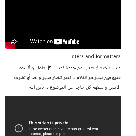
linters and formatters
و دي بأختصار بتعلى من جودة كود ال js بتاعك و أنا حط
فديوهين بيشرحو الكلام دا تقدر تختار فديو واحد أو تشوف
الأثنين و هتفهم كل حاجه عن الموضوع دا بأذن الله .