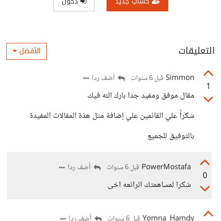
حساب جديد
دخول
التعليقات
الأفضل
Simmon
أضف ردا
قبل 6 سنوات
1
مقال موفق ومفيد جدا بارك الله فيك
شكراً علي القائمين علي إضافة مثل هذة المقالات المفيدة
بالتوفيق للجميع
PowerMostafa
أضف ردا
قبل 6 سنوات
0
شكرا لمساهمتك الرائعه اخى
Yomna_Hamdy
أضف ردا
قبل 6 سنوات