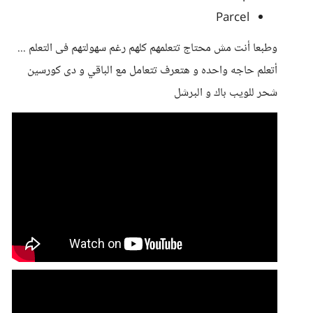
Parcel
وطبعا أنت مش محتاج تتعلمهم كلهم رغم سهولتهم فى التعلم ...
أتعلم حاجه واحده و هتعرف تتعامل مع الباقي و دى كورسين
شحر للويب باك و البرشل