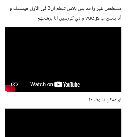
متتعلمش غير واحد بس بلاش تتعلم ال3 فى الأول هيشتتك و
أنا بنصح ب vue.js و دي كورسين أنا برشحهم
او ممكن تشوف دا