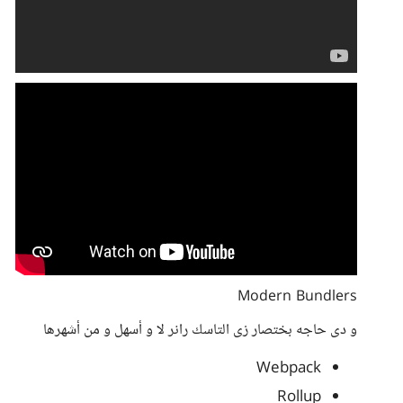
Modern Bundlers
و دى حاجه بختصار زى التاسك رانر لا و أسهل و من أشهرها
Webpack
Rollup