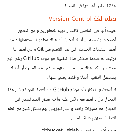
هذة اللغة و أهميتها فى المجال
تعلم لغة Version Control .
حيث أنها فى الماضى كانت رافهيه للمطورين و مع التطور
أصبحت رئيسيه ... أنا لا أتخيل أن هناك مطور لا يستعملها و من
أشهر التقنيات الحديثة فى هذا القسم هى Git و من أشهر ما
ترتبط به عندما هتذكر هذة التقنية هو موقع GitHub رغم أنهم
مختلفين لكن هناك من يخلط بينهم بدافع عدم الخبره أو أنه لا
يستعمل التقنيه أصلا و فقط يسمع عنها .
لا أستطيع الأنكار بأن موقع GitHub من أفضل المواقع فى هذا
المجال بال و أشهرهم ولكن ظهر مأخر بعض المتنافسين فى
المجال مع مميزات رائعه والتى تجزبنى لهم بشكل كبير مع العلم
التعامل معههم شبة واحد .
و من أشهر المنافسين bitbucket , gitlab