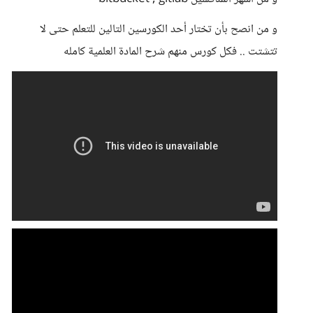
و من انصح بأن تختار أحد الكورسين التالين للتعلم حتى لا
تتشتت .. فكل كورس منهم شرح المادة العلمية كامله