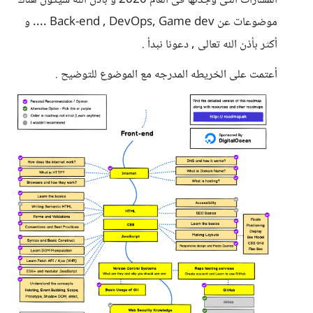
المسارات التى وجدتها فى العام 2020 و بأذن الله سيكون هناك
موضوعات عن Back-end , DevOps, Game dev .... و
أكثر بأذن الله تعالى , دعونا نبدأ .
أعتمت على الخريطه المدرجه مع الموضوع للتوضيح .