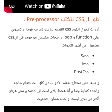
طور الCSS لتكتب Pre-processor .
أدوات تحول الكود css القديم بتاعك لحاجه قوية و تحتوى
على function و loop و حجات مكنتش موجوده فى الcss
بطبعها , من أشهر الأدوات
Sass
less
PostCss
و طبعا مش محتاج تتعلم الأدوات دى كلها أنت تتعلم حاجه
واحده كفاية جدا و أنا هحط بلاى لست لل sass و مش هرفع
أكثر من بلاى ليست واحده عشان التشتيت .