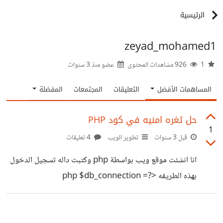
الرئيسية
zeyad_mohamed1
1
926 مشاهدات المحتوى
عضو منذ
3 سنوات
المساهمات الأفضل
التعليقات
المجتمعات
المفضلة
حل ثغره امنيه في كود PHP
1
قبل 3 سنوات
تطوير الويب
4 تعليقات
انا انشئت موقع ويب بواسطة php وكتبت داله تسجيل الدخول
بهذه الطريقه <?php $db_connection =
mysqli_connect("localhost", "zeyad",
"12345678", "trip"); $username =