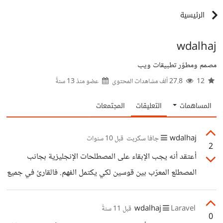
الرئيسية
wdalhaj
مصمم ومطوّر تطبيقات ويب
12
27.8 ألف مشاهدات المحتوى
عضو منذ
13 سنةً
المساهمات
التعليقات
المجتمعات
wdalhaj
جافا سكربت
قبل 10 سنوات
2
أعتقد أنه يجب الإبقاء على المصطلحات الإنجليزية بجانب
المصطلع المعرّب بين قوسين لكي يكتمل الفهم. فالقارئ في جميع
الأحوال لن يستغني بهذا الكتاب عن كتب الجافاسكربت الأخرى
أو المقالات الموجودة على الويب ويجب عليه معرفة
wdalhaj
Laravel
قبل 11 سنةً
0
المصطلحات باللغة الإنجليزية. وفقكم الله،،