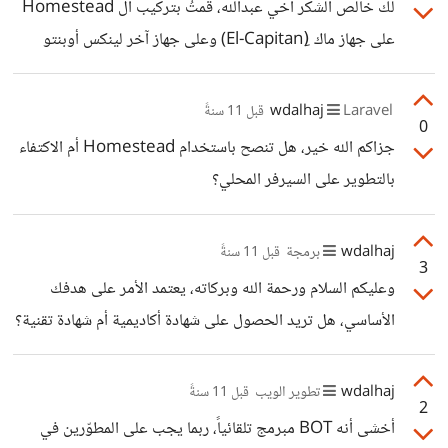
لك خالص الشكر أخي عبدالله، قمتُ بتركيب ال Homestead
على جهاز ماك (ِEl-Capitan) وعلى جهاز آخر لينكس أوبنتو
(14.04) وقد عمل بشكل رائع. >نصيحة: عند التركيب في
أوبنتو، من الأفضل استخدام نسخة Vagrant من الموقع
wdalhaj
Laravel
قبل 11 سنةً
0
الرسميلها (https://www.vagrantup.com) وليس من
جزاكم الله خير، هل تنصح باستخدام Homestead أم الاكتفاء
مستودعات أوبنتو باستخدام apt-get. دمتم بود،،
بالتطوير على السيرفر المحلي؟
wdalhaj
برمجة
قبل 11 سنةً
3
وعليكم السلام ورحمة الله وبركاته، يعتمد الأمر على هدفك
الأساسي، هل تريد الحصول على شهادة أكاديمية أم شهادة تقنية؟
عموماً إذا كنت تفضل الحصول على شهادة تقنية على شاكلة
شهادات مايكروسوفت (Microsoft) أو في إم وير (VM
wdalhaj
تطوير الويب
قبل 11 سنةً
2
Ware) مثلاً فالأمر أبسط، بإمكانك التعلّم من مصادر مختلفة
أخشى أنه BOT مبرمج تلقائياً، ربما يجب على المطوّرين في