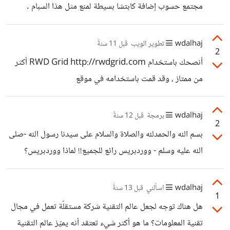
على الإنترنت -مدفوعة و مجانية- ثم التوجه إلى أقرب مركز
مجتمع حسوب إضافة كابتشا بسيطة لمنع مثل هذا السبام .
امتحان معتمد ودفع الرسوم والجلوس للإمتحان، هناك بعض
الشهادات التي يسمح لك فيها بالجلوس للإمتحان من المنزل تحت
wdalhaj
تطوير الويب
قبل 11 سنةً
شروط معينة. مصادر التعلّم على الانترنت
2
أنصحك باستخدام RWD Grid http://rwdgrid.com أكثر
من ممتاز ، وقد قمت باستخدامه في موقع
http://sudanow.info.sd . سيتوجّب عليك القيام بتعديلات
إضافية لجعله يعمل بصورة جيدة من اليمين لليسار RTL. إذا
wdalhaj
برمجة
قبل 12 سنةً
2
احتجت اي مساعدة لعمل RTLing ، اطرح سؤالك هنا وستجد
بسم الله والحمدلله والصلاة والسلام على سيدنا رسول الله -صلى
بالتأكيد هنا في حسوب من يقدم المساعدة.
الله عليه وسلم - ووردبريس رائع للجميع!! لماذا ووردبريس؟
يحتوى ووردبريس على مكونات أو Modules توفر عليك الكثير
من الجهد. 1- نظام إدارة محتوى (اكتب، احفظ، انشر، أرشف .. ) ،
wdalhaj
اسألني
قبل 13 سنةً
1
جميع العمليات الاعتيادية لإدارة المحتوى موجودة يشمل ذلك
هل هناك توجه لجعل عالم التقنية شركة مستقلّة تعمل في مجال
التصنيفات والوسوم لكل مقال . 2- نظام إدارة وسائط ، الكثير لا
تقنية المعلومات؟ ما هو أكثر شيء تعتقد أنه يميّز عالم التقنية