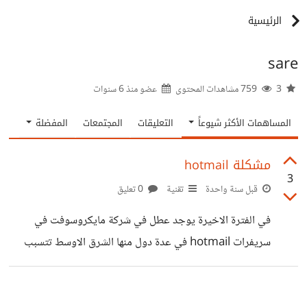
الرئيسية
sare
3
759 مشاهدات المحتوى
عضو منذ
6 سنوات
المساهمات الأكثر شيوعاً
التعليقات
المجتمعات
المفضلة
مشكلة hotmail
3
قبل سنة واحدة
تقنية
0 تعليق
في الفترة الاخيرة يوجد عطل في شركة مايكروسوفت في
سريفرات hotmail في عدة دول منها الشرق الاوسط تتسبب
بعدم مقدرة الشخص الى دخول الحساب ومن يومين اعلنو ان
المشكلة تمَ حلها لكن المشكلة لا ذالت موجودة. هل يوجد احد