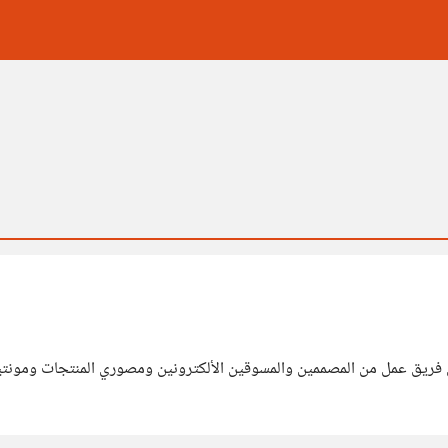
منذ 7 سنوات واريد الآن تكوين فريق عمل من المصممين والمسوقين الألكترونين ومصوري ال