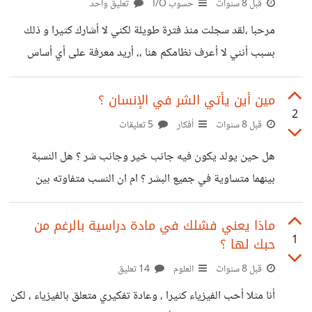
قبل 8 سنوات
حسوب I/O
تعليق واحد
مرحبا ،لقد سجلت منذ فترة طويلة لكني لا أشارك كثيرا و ذلك
بسبب أنني لا أعرف نظامكم هنا ،، أريد معرفة على أي أساس
تبقى المواضيع في الصفحة الرئيسية ، لأن أوقات طرحها مختلفة
، ثم كيف لي أن أجد أخر ما تم طرحه ؟
مين أين يأتي الشر في الإنسان ؟
2
قبل 8 سنوات
أفكار
5 تعليقات
هل حين يولد يكون فيه جانب خير وجانب شر ؟ هل النسبة
بينهما متساوية في جميع البشر ؟ ام ان النسب متفاوته بين
شخص وآخر ؟ أم ان فطرة الإنسان تكون على خير ، والشر أمر
مكتسب ؟ هل هناك أناس يولدون بالنسبة كبيرة من الشر اي أن
ماذا يعني فشلك في مادة دراسية بالرغم من
1
حبك لها ؟
عوامل الحياة لم تؤثر بهم بل هم هكذا شريرون وكذلك الأمر
بالنسبة للأخيار ؟ شاركوني اراءكم ^_^
قبل 8 سنوات
العلوم
14 تعليق
أنا مثلا أحب الفيزياء كثيرا ، وعادة تفكيري متعلق بالفيزياء ، لكن