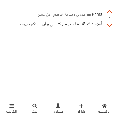
فقط لإضفاء جمالية على النص لا أكثر و قد لا يكون صحيحا تماما
لأنه ليس عملي بل هو موقع بجوجل!
Rhma
التدوين وصناعة المحتوى
قبل سنتين
1
أتفهم ذلك 💕 هذا نص من كتاباتي و أريد منكم تقييمه!
الرئيسية
شارك
حسابي
بحث
القائمة