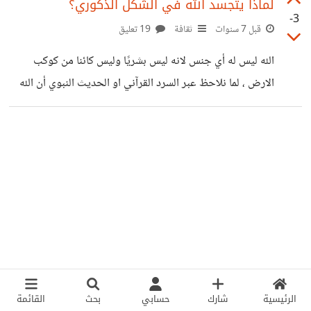
لماذا يتجسد الله في الشكل الذكوري؟
-3
قبل 7 سنوات
ثقافة
19 تعليق
الله ليس له أي جنس لانه ليس بشريًا وليس كائنا من كوكب
الارض ، لما نلاحظ عبر السرد القرآني او الحديث النبوي أن الله
هو إنسان ذو كيان ذكوري. جميع المحاولات غير مجدية لصنع
حيز لا نتخيل فيه الشكل الصوري للإله ومع ذلك نظل في
المحاولة .. الملاحظ في كل المحاولات أن الله يبدو (رجلاً)، هل
هناك حكمة في هذا؟ هل هناك حديث يشرح السبب؟ هل هذا
عادل بالنسبة للأنثى لو كان التجسيد فعلاً منحاز للذكورية؟.
الرئيسية
شارك
حسابي
بحث
القائمة