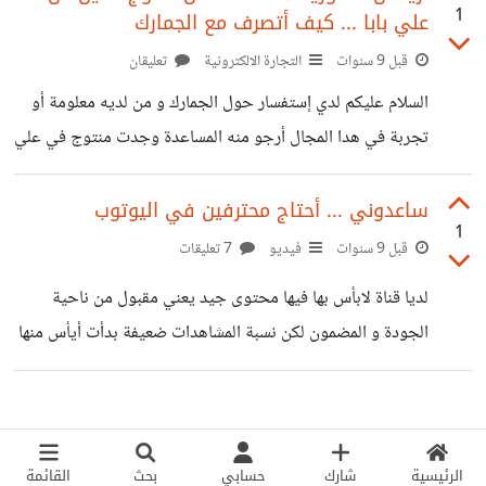
1
علي بابا ... كيف أتصرف مع الجمارك
التوصل بالسلعة أو أطلبها و أتوصل بها من دون مشكلة
قبل 9 سنوات
التجارة الالكترونية
تعليقان
السلام عليكم لدي إستفسار حول الجمارك و من لديه معلومة أو
تجربة في هدا المجال أرجو منه المساعدة وجدت منتوج في علي
بابا بسعر جيد و أريد ان أستورده للجزائر لأعيد بيعه في محلي
الخاص هل يمكن هذا أو عليا إتخاد إجراء مسبق حتى أتمكن من
ساعدوني ... أحتاج محترفين في اليوتوب
1
التوصل بالسلعة أو أطلبها و أتوصل بها من دون مشكلة
قبل 9 سنوات
فيديو
7 تعليقات
لديا قناة لابأس بها فيها محتوى جيد يعني مقبول من ناحية
الجودة و المضمون لكن نسبة المشاهدات ضعيفة بدأت أيأس منها
هل من مساعدة ؟ و أريد أن أستشيركم في أمر ..... أريد أن
أطلب في خمسات خدمة النشر في الجروبات والمنتديات هل
ينفع هدا في جلب المشاهدات و الإشتراكات للقناة هدا رابط
قناتي ...
الرئيسية
شارك
حسابي
بحث
القائمة