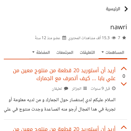
الرئيسية
nawri
7
15.3 ألف مشاهدات المحتوى
عضو منذ
12 سنةً
المساهمات
التعليقات
المجتمعات
المفضلة
أريد أن أستوريد 20 قطعة من منتوج معين من
0
علي بابا ... كيف أتصرف مع الجمارك
قبل 9 سنوات
الجزائر
تعليقان
السلام عليكم لدي إستفسار حول الجمارك و من لديه معلومة أو
تجربة في هدا المجال أرجو منه المساعدة وجدت منتوج في علي
بابا بسعر جيد و أريد ان أستورده للجزائر لأعيد بيعه في محلي
الخاص هل يمكن هذا أو عليا إتخاد إجراء مسبق حتى أتمكن من
أريد أن أستوريد 20 قطعة من منتوج معين من