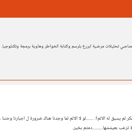
صاصي تحليلات مرضية ابررع بلرسم وكتابة الخواطر وهاوية برمجة وتكنلوجيا.
 لم يسبق له الالم؟. ......لو لا الالم لما وجدنا هناك ضرورة ل اجبارنا وحثن
 ترغب بعيششها.........دمتم بخير.