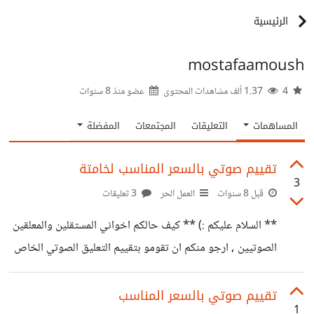
الرئيسية
mostafaamoush
4
1.37 ألف مشاهدات المحتوى
عضو منذ
8 سنوات
المساهمات
التعليقات
المجتمعات
المفضلة
تقييم صوتي بالسعر المناسب لخامتة
3
قبل 8 سنوات
العمل الحر
3 تعليقات
** السلام عليكم :) ** كيف حالكم اخواني المستقلين والمعلقين
الصوتيين , ارجو منكم ان تقومو بتقييم التعليق الصوتي الخاص
بي ووضع السعر المناسب للدقيقة , انا بالفعل اعمل علي خمسات
ومستقل والعديد من مواقع الفري لانس لكن حابب اعرف هل
تقييم صوتي بالسعر المناسب
1