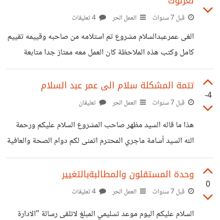
لعزلوك
قبل 7 سنوات
العمل الحر
4 تعليقات
الغى عمرعبدالسلام مشروع تم استلامه من صاحبه وقييمه تقييم
كامل وكتب هذه الملاحظة كان العمل معه ممتاز جدا متابعة
وتواصل جودة في العمل مهارة وخبرة في الاداء التسليم السريع
وحتى قبل انتهاء الوقت المتفق عليه نعم هذا ما كتبه صاحب
تتمة المشكلة سلام الى عمر عبد السلام
-4
المشروع عني انا منفذ المشروع طلب عمر عبدالسلام استلام كود
قبل 7 سنوات
العمل الحر
تعليقان
المشروع باي حق لا اعلم ولماذا صاحب المشروع طلب تسليمي
هذا ما قاله السيد مظهر صاحب المشروع السلام عليكم ورحمة
المبلغ وعبدالسلام الغى المشروع والسؤال المكرر "لماذا تريد
الله السيد أسامة ماجري المحترم اتمنى لكم دوام الصحة والعافية
الكود الذي لا تملكه؟"
بالامس اطلع مديري على المشروع وكان سعيدا جدا بالعمل أود
أن أقدم لك شكري وامتناني مرة اخرى للأخ محمد محمد
وحدة المستقلون والمطالبةبالتغيير
0
المستقل الذي عمل على هذا المشروع متمنيا له التوفيق. كما
قبل 7 سنوات
العمل الحر
4 تعليقات
اشكر إدارة مستقل على هذه الفرصة الرائعة على امل العمل مع
السلام عليكم اليوم موعد تسليمي المبلغ لاتلقى رسالة "الادارة
موقع مستقل في المشاريع القادمة. كما اتمنى من إدارة مستقل