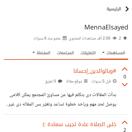
الرئيسية
MennaElsayed
2
2.06 ألف مشاهدات المحتوى
عضو منذ
6 سنوات
المساهمات
التعليقات
المجتمعات
المفضلة
#وبالوالدين_إحسانا
0
قبل 5 سنوات
موقع مقالة
0 تعليق
بدأت المقالات دى بتكلم فيها عن مساوئ المجتمع يمكن كلامى
يوصل لحد مهم وياخد خطوة تساعد وتغيَّر بس المقاله دى غير..
مش عن مساوئ المجتمع بس دى عن مساوئ الدنيا كلها. من
مساوئ الدنيا اللى احنا فيها غدرها اللى بتورثه للى فيها كبار
خلى الصلاة عادة تجيب سعادة :)
2