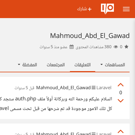
شارك
Mahmoud_Abd_El_Gawad
0
380 مشاهدات المحتوى
عضو منذ
5 سنوات
المساهمات
التعليقات
المجتمعات
المفضلة
Mahmoud_Abd_El_Gawad
Laravel
قبل 5 سنوات
0
قراءة المقال الذي سبق وذكرتها لك في ملف auth.php ستجد ال guards بهذا الشكل 'guards' => [ 'web' => [ 'driver' => 'session', 'provider' =>
Mahmoud_Abd_El_Gawad
Laravel
قبل 5 سنوات