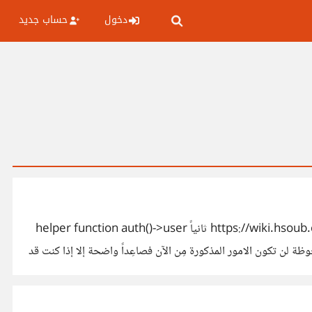
دخول
حساب جديد
السلام عليكم ورحمة الله وبركاتة أولاً ملف auth.php ستجد كل الامور الخاصة بالملف في ذلك المقال https://wiki.hsoub.com/Laravel/authentication ثانياً helper function auth()->user
 من قبل تحت مسمى multiple authentication laravel يمكنك بعد إضافة guard ( حارس ) ملحوظة لن تكون الامور المذكورة مِن الآن فصاعِداً واضحة إلا إذا كنت قد