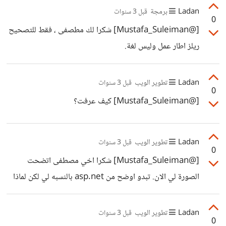
Ladan
برمجة
قبل 3 سنوات
0
[@Mustafa_Suleiman] شكرا لك مطصفى ، فقط للتصحيح
ريلز اطار عمل وليس لغة.
Ladan
تطوير الويب
قبل 3 سنوات
0
[@Mustafa_Suleiman] كيف عرفت؟
Ladan
تطوير الويب
قبل 3 سنوات
0
[@Mustafa_Suleiman] شكرا اخي مصطفى اتضحت
الصورة لي الان. تبدو اوضح من asp.net بالنسبه لي لكن لماذا
asp.net و php اكثر انتشارا رغم اني اجد جافا باستخدام
Spring اوضح من asp.net واقرب ل Laravel على حد
Ladan
تطوير الويب
قبل 3 سنوات
0
قولك.