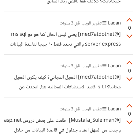
جيجابايت؟ كلامك هما ناقض ردك السابق
Ladan
تطوير الويب
قبل 3 سنوات
0
[@med7atdotnet] يعني ليس الحال كما هو مع ms sql
server express والتي تحدد فقط ١٠ جيجا لقاعدة البيانات
الواحده؟
Ladan
تطوير الويب
قبل 3 سنوات
0
[@med7atdotnet] العميل المجاني؟ كيف يكون العميل
مجانيا؟ انا لا اقصد الاستضافات المجانيه هنا. اتحدث عن
استضافة موقع بمبلغ مالي وعن سعة قاعدة البيانات !
Ladan
تطوير الويب
قبل 3 سنوات
0
[@Mustafa_Suleiman] اطلعت على بعض دروس asp.net
وجدت من السهل انشاء جداول في قاعدة البيانات من خلال