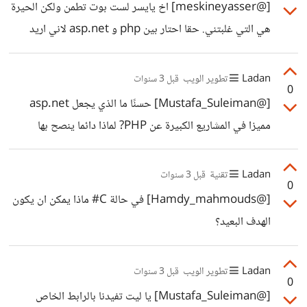
[@meskineyasser] اخ يايسر لست بوت تطمن ولكن الحيرة
هي التي غلبتني. حقا احتار بين php و asp.net لاني اريد
اختيار امر واحد من البدايه وهو ليش لغرض الوظيفه ولكن
لغرض عمل مشروع بالمستقبل يصبح له صدى كبير. بماذا تنصح؟
Ladan
تطوير الويب
قبل 3 سنوات
0
[@Mustafa_Suleiman] حسنًا ما الذي يجعل asp.net
مميزا في المشاريع الكبيرة عن PHP? لماذا دائما ينصح بها
للمشاريع الكبيرة و PHP للمشاريع الصغيره - للمتوسطه؟
Ladan
تقنية
قبل 3 سنوات
0
[@Hamdy_mahmouds] في حالة C# ماذا يمكن ان يكون
الهدف البعيد؟
Ladan
تطوير الويب
قبل 3 سنوات
0
[@Mustafa_Suleiman] يا ليت تفيدنا بالرابط الخاص