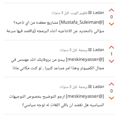
انشاء كلاس عادي بلغة c#. الامر اعجبني. هل متوفر امر شبيه
ب php?
Ladan
تطوير الويب
قبل 3 سنوات
0
[@Mustafa_Suleiman] مشاريع معقده من اي ناحيه؟
سؤالي بالتحديد عن الانتاجيه اثناء البرمجه (واقصد فيها سرعة
كتابة الكود او توفر خصائص تساعد في كتابة كود اقل لاداء نفس
المهام). سمعت مثلا عن LINQ في سي شارب .
Ladan
برمجة
قبل 3 سنوات
1
[@meskineyasser] يبدو من بروفايلك انك مهندس في
مجال الكمبيوتر وهذا امر مساعد كثيرا ، لو كنت مكاني ماذا
ستختار؟ وسؤال آخر اثناء دراستك الجامعيه ماهي اللغات التي
درستموها وعلى اي لغة كان التركيز؟
Ladan
برمجة
قبل 3 سنوات
0
[@meskineyasser] ارجو التوضيح بخصوص التوجيهات
السياسيه هل تقصد ان باقي اللغات له توجه سياسي؟