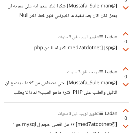
0
[@Mustafa_Suleiman] شكرا ليك يبدو انه على مقربه ان
يعمل لكن الان بعد تنفيذ ما اخبرتني ظهر خطأ آخر Null
extracted folder for artifact
Ladan
تطوير الويب
قبل 3 سنوات
0
[@med7atdotnet] Jsp اكثر امانا من php
Ladan
برمجة
قبل 3 سنوات
0
[@Mustafa_Suleiman] اخي مصطفى من كلامك يتضح ان
الاقبل والطلب على PHP اكثر؟ ماهو السبب؟ لماذا لا يطلب
العميل asp.net ايضا؟
Ladan
تطوير الويب
قبل 3 سنوات
0
[@med7atdotnet] ؟؟ هل اقصى حجم ل mysql هو ١