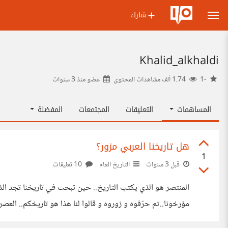
شارك
Khalid_alkhaldi
-1
1.74 ألف مشاهدات المحتوى
عضو منذ
3 سنوات
المساهمات
التعليقات
المجتمعات
المفضلة
هل تاريخنا العربي مزور؟
1
قبل 3 سنوات
التاريخ العام
10 تعليقات
المنتصر هو الذي يكتب التاريخ.. حين تبحث في تاريخنا تجد الذ
مؤرخونا..ثم حرّفوه و زوروه و قالوا لنا هذا هو تاريخكم.. الع
لاذكر لحضارة في جزيرة العرب التي كانت تربط بين حضارة الراف