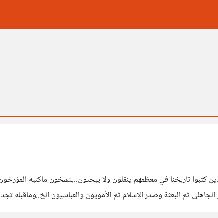
ين كتبوا تاريخنا في معظمهم ينقلون ولا يبحثون..ينسخون ماكتبه المؤرخون ا
صر الجاهلي ثم البعثة وصدر الإسلام ثم الأمويون والعباسيون الخ..وماقبله 
دين وحضارة النيل الا منذ عهد ابراهيم و ابنه اسماعيل.. كيف