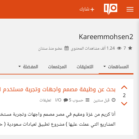
شارك
Kareemmohsen2
7
1.24 ألف مشاهدات المحتوى
عضو منذ
سنتان
المساهمات
التعليقات
المجتمعات
المفضلة
بحث عن وظيفة مصمم واجهات وتجربة مستخدم UXUI
2
قبل سنتين
حسوب I/O
5 تعليقات
ادارة وتنظيم ممتلكات كمبودند سكني في الكويت والآن أسعى في البحث عن عمل في