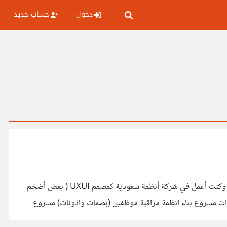
دخول
حساب جديد
أنا كريم من غزة ومقيم في مصر مصمم واجهات وتجربة مستخدم UXUI خبرة سنيتن في المجال عملت اكتر من 25 مشروع خلال السنتين وكنت أعمل في شركة أنظمة سعودية كمصمم UXUI ( بعض أضخم
المشاريع التي عملت عليها ) مشروع تطبيق لعيادات سعودية ( حيث لدي اكثر من تطبيق في المجال الطبي ) مشروع تنظيم حفلات في الامارات مشروع بناء انظمة مراقبة موظفين (بصمات واذونات) مشروع