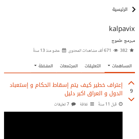
الرئيسية
kalpavix
مبرمج طموح
382
671 ألف مشاهدات المحتوى
عضو منذ
13 سنةً
المساهمات
التعليقات
المجتمعات
المفضلة
إعتراف خطير كيف يتم إسقاط الحكام و إستعباد
9
الدول و العراق اكبر دليل
قبل 11 سنةً
ثقافة
7 تعليقات