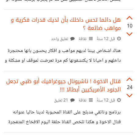
منتدى و لو بسيط و اشياء اصبحت من الماضي الان كيف نجد
افكار جديدة عصرية لكي نستفيد من تطبيقها و نحصل في
هل دائما تحس داخلك بأن لديك قدرات فكرية و
10
مواهب ضائعة ؟
الاخير على حصيلة علمية من التطبيق و ايظا برمجية يمكن
عرضها ظمن اعمالك مستقبلا موضوع يستحق النقاش
قبل 12 سنةً
ثقافة
تعليق واحد
هناك اشخاص بيننا لديهم مواهب و افكار يحسون بانها محتجرة
داخلهم و احيانا لا يكتشفونها كم مرة تعرضت لموقف او مشكلة و
استطعت حلها بطريقة ذكية حتى انك تفاجأت من نفسك مثلا
كيف ستعرف انك موهوب في السباحة و انت لم تجرب تعلم
قتال الاخوة ! ناشيونال جيوغرافيك أبو ظبي تجعل
24
الجنود الأمريكيين أبطالا !!!
تقنيات السباحة و التسابق لتجربة سرعتك مثلا عندما تكتشف
مجالا جديدا و تتعلم اساسيات هدا المجال و تحاول استخراج
قبل 12 سنةً
ثقافة
21 تعليق
مكنونات عقلك الداخلي للتغلب على المشاكل الجديدة بطريقتك
برنامج وثائقي مدبلج على القناة المحبوبة لدينا حاليا عنوانه
الخاصة فسوف تتفاجأ بقدراتك التي لم تستخدمها من قبل .
قتال الاخوة و هكذا تلخص القناة حلقة اليوم الافخاخ المتفجرة
وحقول الخشخاش بعد أيام قليلة من بدء المهمة، يتعين على