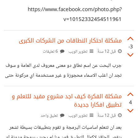
https://www.facebook.com/photo.php?
v=10152332454511961
مشكلة احتكار النطاقات من الشركات الكبرى
-3
قبل 12 سنةً
تطوير الويب
6 تعليقات
جرب البحث عن اسم نطاق دو معنى معروف لدى العامة و سوف
تجد ان اغلب الاسماء محجوزة و غير مستخدمة اي مركونة حتى
يحتاجها شخص ما ليفرضو عليه سعرا مرتفعا بدل ال 10 دولار
اليس هذا هو الاحتكار بعينه ما رايك في هده المعضلة ؟
مشكلة الفكرة كيف اجد مشروع مفيد للتعلم و
4
تطبيق افكارا جديدة
قبل 12 سنةً
تطوير الويب
تعليق واحد
بعد ان تتعلم اساسيات البرمجة و تقوم بتطبيقات بسيطة تشعر
بنقص الحافز لاكمال التطبيق فمن منا لم يجرب برمجة مدونة او