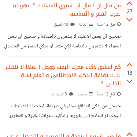
الفرقة "جولف" أن تستولي على مجمع يملكه أحد بارونات
من قال ان المال لا يشتري السعادة ؟ فهو لم
27
يجرب الفقر و التعاسة
المخدرات، وفي تلك المهمة عليهم مواجهة أخطر أعدائهم: إنها
العبوات الناسفة ... انها خطورة الصندوق السحري و كيف تحول
قبل 12 سنةً
ثقافة
48 تعليق
القنواة المفاهيم جنود امريكيين ينفدون هجمات في دولة
صحيح ان بعض الاغنياء لا يشعرون بالسعادة و صحيح ان بعض
افغانستان و يقتلون اصحاب الارض و يدمرون المنازل و يتم
الفقراء لا يشعرون بالتعاسة لكن حتما لو تمكن الفقير من الحصول
تحويلهم من معتدين مغتصبين للارض
على المال فسوف يعرف كيف يشتري السعادة
كم اعشق ذكاء محرك البحث جوجل ! لماذا لا تنتشر
13
لدينا ثقافة الذكاء الاصطناعي و تعلم الالة
الداتي ؟
قبل 12 سنةً
برمجة
3 تعليقات
جوجل من ادكى المواقع سواء في طريقة البحث او اقتراحات
البحث او النتائج الي يظهرها بالتأكيد سنوات الخبرة و التطوير
هي التي اوصلته الى هذه المرحلة السؤال المطروح متى تنتشر
لدينا دروس و كتب و تقافة الدكاء الاصطناعي لنخلق مجتمعات
ما هي أسعار البرمجة و التصميم و التعديل و على