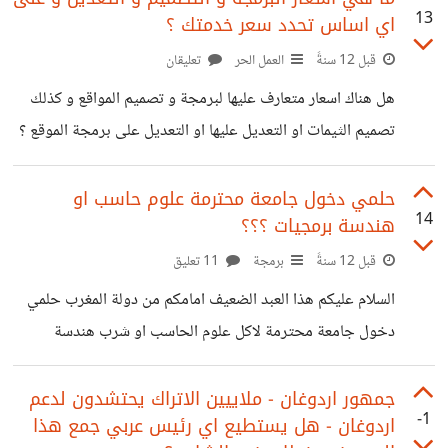
13
اي اساس تحدد سعر خدمتك ؟
لهدا العلم و خصوصا موضوع تعلم الالة الداتي تصور برنامجا
يتعلم داتيا من الاستخدام كمثال مواقع الروبوتات التي تدردش
قبل 12 سنةً
العمل الحر
تعليقان
مع المستخدمين و تتعلم من الردود التي تسجلها و ايظا برامج
هل هناك اسعار متعارف عليها لبرمجة و تصميم المواقع و كذلك
اخرى لتحليل الاسواق المالية علم سيجعلنا نقفز مراحل كبيرة
تصميم الثيمات او التعديل عليها او التعديل على برمجة الموقع ؟
فهل
و كيف تحدد انت سعر خدمتك مثلا ؟
حلمي دخول جامعة محترمة علوم حاسب او
14
هندسة برمجيات ؟؟؟
قبل 12 سنةً
برمجة
11 تعليق
السلام عليكم هذا العبد الضعيف امامكم من دولة المغرب حلمي
دخول جامعة محترمة لاكل علوم الحاسب او شرب هندسة
البرمجيات في بلدي لم استطع بسبب نقط الثانوية و حتى المال (
لسوء حظنا التعليم ليس للجميع ) هل هناك حلول من اصحاب
جمهور اردوغان - ملاييين الاتراك يحتشدون لدعم
-1
اردوغان - هل يستطيع اي رئيس عربي جمع هذا
الخبرة معلومات عن جامعات في اي دولة خصوصا امريكا (