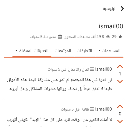
الرئيسية
ismail00
29
29.8 ألف مشاهدات المحتوى
عضو منذ
5 سنوات
المساهمات
التعليقات
المجتمعات
التعليقات المفضلة
ismail00
المال والأعمال
قبل 5 سنوات
1
لي فترة في هذا المجتمع لم تمر علي مشاركة قيمة هذه الأموال
طبعا لا تنفق عبثاً بل تخلف ورائها عشرات المشاكل ولعل أبرزها
التفاهة و هو المِقود لباقي الانحرافات ما يجب أن نفعله هو
مقاطعتها و التذكير بحرمتنا هذا من ناحبة الصعيد الآني الذي لن
ismail00
ثقافة
قبل 5 سنوات
0
يغير الواقع ولكنه ضروري أما على الصعيد الطويل فيجب الانتباه
لا أملك الكثير من الوقت للرد على كل هذا "الهبد" لكوني أتهرب
الى تأسيس جيل على عقيدة سليمة و العمل على إصلاح جذور