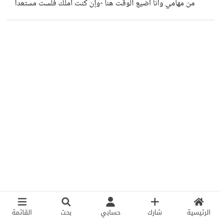
من مهامي وأنا أضيع الوقت هنا -وإن كنت أملك فلست مستعداً
مجتمعنا في مجتمع الجاهلية لو كان أول الأمر دعوا الخمر لما
لصرفه هنا- لكن أزعجني ترديدك الدائم لمادية الوعي و الإنفعالات
استجابوا و لكن
على أنه أمر شبه مفروغ منه في العلم الحديث أحب أن أرمي
بوجهك هذا المقال لعلك تخفض هذه النبرة المتعالية و تسكت عما
لا يجد له العلم دليلاً راجحاً وأنت تعامله كمفروغ منه و تصف
مضاده بالجهل https://atharah.com/quantum-
biology-and-human-consciousness/
الرئيسية
شارك
حسابي
بحث
القائمة