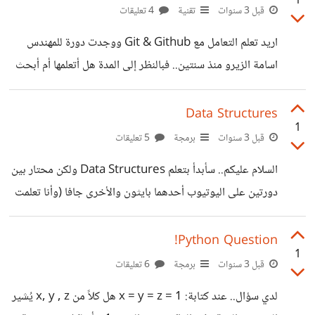
1
xampp هو mysql ؟
قبل 3 سنوات
تقنية
4 تعليقات
اريد تعلم التعامل مع Git & Github ووجدت دورة للمهندس
اسامة الزيرو منذ سنتين.. فبالنظر إلى المدة هل أتعلمها أم أبحث
عن شيء أحدث ؟
Data Structures
1
قبل 3 سنوات
برمجة
5 تعليقات
السلام عليكم.. سأبدأ بتعلم Data Structures ولكن محتار بين
دورتين على اليوتيوب أحدهما بايثون والأخرى جافا (وأنا تعلمت
كلاهما) فأي الدورات تنصحوني ؟
https://www.youtube.com/playlist?
Python Question!
1
list=PLCInYL3l2AajqOUW_2SwjWeMwf4vL4RSp
قبل 3 سنوات
برمجة
6 تعليقات
https://www.youtube.com/playlist?
لدي سؤال.. عند كتابة: x = y = z = 1 هل كلاً من x, y , z يُشير
list=PLTr1xN4uMK5tSBFyXeonC2khyir0aMwQv