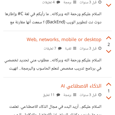
BackEnd وبالتحديد في بيئة .Net
قبل 3 سنوات
برمجة
4 تعليقات
السلام عليكم ورحمة الله وبركاته.. ما رأيكم في لغة C# وإطارها
دوت نت لتطوير الويب (BackEnd) ؟ سمعت أنها مقارنة مع
Python و Php فإنها مطلوبة الآن بشكل كبير خصوصاً قلة
العاملين بها..
Web, networks, mobile or desktop
2
قبل 3 سنوات
تقنية
7 تعليقات
السلام عليكم ورحمة الله وبركاته.. مطلوب مني تحديد تخصصي
في برنامج تدريب مخصص لتعلم الحاسوب والبرمجة.. انهيت
عدة مساقات اساسية والان علي اختيار التخصص.. ارجو افادتي
بشرح وافي عن كل مجال أو الاشارة الى مصادر وشكرا..
الذكاء الاصطناعي AI
1
قبل 3 سنوات
برمجة
11 تعليق
السلام عليكم.. أريد البدء في مجال الذكاء الاصطناعي. تعلمت