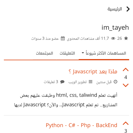
الرئيسية
im_tayeh
26
11.7 ألف مشاهدات المحتوى
عضو منذ
3 سنوات
المساهمات الأكثر شيوعاً
التعليقات
المجتمعات
ماذا بعد Javascript ؟
4
قبل سنتين
تطوير الويب
3 تعليقات
أنهيت تعلم html, css, taliwind وطبقت عليهم بعض
المشاريع.. ثم تعلم Javascript.. والآن؟ Javascript لديها
العديد من المكتبات، ولا أفهم الفروقات بينهم، ولا ماذا أختار!
ملحوظة: هدفي بعد إتقان مجال FrontEnd هو العمل في مجال
Python - C# - Php - BackEnd
3