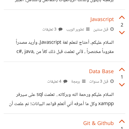
برمجة بايثون وكذلك الرياضيات (التفاضل والتكامل، الجبر
الخطي، الاحصاء والاحتمالات) من قبل وأحتاج إرشادي في
الموضوع التالي. فأنا لا أعرف سوى أني سأبدأ في الأساسيات
Javascript
2
التي ذكرتها أعلاه. أتمنى إرشادي في هذا الموضوع فقد بحثت
قبل سنتين
تطوير الويب
3 تعليقات
كثيراً ولم أجد شيء وشكراً.
السلام عليكم، أحتاج لتعلم لغة Javascript، وأريد مصدراً
مقروءاً مختصراً ، لأني تعلمت قبل ذلك كلاً من c#, java,
python لذلك أحتاج مصدراً سريعاً لفهم syntax اللغة، وشكراً
مسبقاً.
Data Base
1
قبل 3 سنوات
برمجة
4 تعليقات
السلام عليكم ورحمة الله وبركاته.. تعلمت sql على سيرفر
xampp وكل ما أعرفه أني أتعلم قواعد البيانات! ثم علمت أن
هناك PostgreSQL - MySQL - Oracle وغيرها الكثير.. فماذا
تسمى هذه ؟ وما الفرق بينها وبين sql ؟ وهل ما تعلمته أنا على
Git & Github