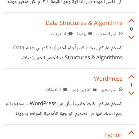
إلى نفس الموقع في الذاكرة وهو القيمة 1 ؟ أم لكل متغير موقع
ارجو افادتي لمن لديه اطلاع وشكرا.
خاص به يشير إليه ؟
Data Structures & Algorithms
0
قبل 3 سنوات
برمجة
4 تعليقات
السلام عليكم.. بحث كثيراً ولم أجد! أريد كورس لتعلم Data
Structures & Algorithms وبالأخص الخوارزميات
باحترافية عالية ودقة في الشرح.. لا يهم ان كان مدفوعاً أو
مجانياً.. يفضل ان يكون بلغة C#
WordPress
1
قبل سنتين
تطوير الويب
3 تعليقات
السلام عليكم.. كنت حابب أسأل عن WordPress .. سمعت انه
يتم استخدامها في تصميم الواجهة الأمامية للمواقع بسهولة
كبيرة، وبدون استخدام html, css, js .. يعني هل هي تغني عن
اللغات السابقة ؟ وكمان سمعت انه في ناس متقدمين كان يصمموا
Python