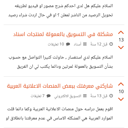
اتعلمها مع العلم انني انهيت دورة تصوير احترافي دورة
السلام عليكم هل لدى احدكم شرح مصور او فيديو لطريقه
فوتوشوب دورة لايت روم وبدأت الان بدورات متعلقه بمجال
تحويل الرصيد من الناشر لمعلن ؟ او في حال اردت شراء رصيد
التصوير الاحترافي اختصاصيه
من ناشر ما كيف يقوم بتحويل الرصيد ! لحسابي
مشكلة في التسويق بالعمولة لمنتجات اسناد
13
قبل 12 سنةً
أسناد
10 تعليقات
السلام عليكم لدي استفسار , حاولت كثيرا التواصل مع حسوب
بشأن التسويق بالعمولة لمرتين ودائما يكتب لي ان الفريق
سيتواصل معك خلال 24 ساعه ولا يصلني اي رد هل هذا يعني
رفض التعامل معي ؟ فانا اود استخدام التسويق بالعمولة لتسويق
شاركني معرفتك ببعض المنصات الاعلانية العربية
10
منتجاتي في اسناد وخارج اسناد
قبل 13 سنةً
التسويق الالكتروني
7 تعليقات
اقوم بعمل دراسه حول منصات الاعلانية العربية وكما دائما قلت
الموارد العربية هي المشكله الاساس في عدم معرفتنا بانطلاق او
وجود اي نوع من هذه المواقع اود ان يشاركني اعضاء المجتمع