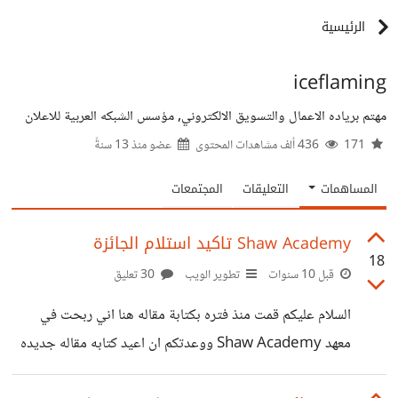
الرئيسية
iceflaming
مهتم برياده الاعمال والتسويق الالكتروني, مؤسس الشبكه العربية للاعلان
171
436 ألف مشاهدات المحتوى
عضو منذ
13 سنةً
المساهمات
التعليقات
المجتمعات
Shaw Academy تاكيد استلام الجائزة
18
قبل 10 سنوات
تطوير الويب
30 تعليق
السلام عليكم قمت منذ فتره بكتابة مقاله هنا اني ربحت في
معهد Shaw Academy ووعدتكم ان اعيد كتابه مقاله جديده
عند تسلم المبلغ المقال القديم :