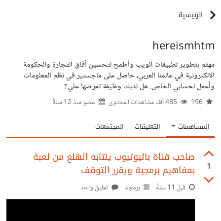
الرئيسية
hereismhtm
مهتم بتطوير تطبيقات الويب وأطمح لتحسين آفاق التجارة والحكومة
الالكترونية في عالمنا العربي، حاصل على ماجستير في نظم المعلومات
وأعمل لحسابي الخاص. هل لديك وظيفة تعرضها علي؟
196
485 ألف مشاهدات المحتوى
عضو منذ
12 سنةً
المساهمات
التعليقات
المجتمعات
صاحب قناة باليوتيوب ينتابه الهلع من لعبة
1
بمفاهيم برمجية ويقرر التوقف
قبل 11 سنةً
برمجة
تعليق واحد