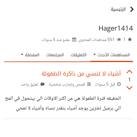
الرئيسية
Hager1414
1
551 مشاهدات المحتوى
عضو منذ
5 سنوات
المساهمات الأحدث
التعليقات
المجتمعات
المفضلة
أشياء لا تنسي من ذاكرة الطفولة
1
قبل 5 سنوات
قصص وتجارب شخصية
تعليق واحد
الحقيقه فترة الطفولة هي من اكثر الاوقات الي بيتحول في المخ
الي برميل تخزين يوجد أشياء بنقدر ننساه وأشياء لا تمحي
سعيده كانت أو سيئه والغريبه بقااا وقت تذكرنا هذه الأشياء
يجعلني أسال نفسي لماذا تذكرتي هذا الان هو انا مش عامله