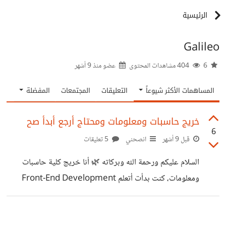
الرئيسية
Galileo
6
404 مشاهدات المحتوى
عضو منذ
9 أشهر
المساهمات الأكثر شيوعاً
التعليقات
المجتمعات
المفضلة
خريج حاسبات ومعلومات ومحتاج أرجع أبدأ صح
6
قبل 9 أشهر
انصحني
5 تعليقات
السلام عليكم ورحمة الله وبركاته 🌿 أنا خريج كلية حاسبات
ومعلومات، كنت بدأت أتعلم Front-End Development
ووصلت لمرحلة كويسة، لكن مؤخرًا حسّيت بتشتّت وخوف شوية
بسبب التغيرات السريعة في المجال خصوصًا مع صعود الـ AI.