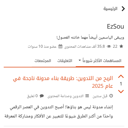
الرئيسية
EzSou
ويبقى الياسمين أبيضاً مهما خانته الفصول!
22
35.8 ألف مشاهدات المحتوى
عضو منذ
10 سنوات
المساهمات الأكثر شيوعاً
التعليقات
المجتمعات
الربح من التدوين: طريقة بناء مدونة ناجحة في
1
عام 2025
قبل سنتين
التدوين وصناعة المحتوى
0 تعليق
إنشاء مدونة ليس هو بناؤها! أصبح التدوين في العصر الرقمي
واحدًا من أكثر الطرق شيوعًا للتعبير عن الأفكار ومشاركة المعرفة
مع العالم. ما يميز التدوين هو قدرته على التحول من مجرد