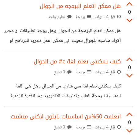
بعض المعلومات منها افيدونى رجاء
هل ممكن اتعلم البرمجه من الجوال
0
قبل 4 سنوات
برمجة
تعليق واحد
هل ممكن اتعلم البرمجة من الجوال وهل يوجد تطبيقات او محرر
اكواد مناسبه للجوال بحيث انى ممكن اعمل تجربه للبرنامج او
اللعبه اللى ببرمجها على الجوال ولا لازم كمبيوتر ولا عايزه اتعلم
برمجة العاب اندرويد تنصحونى بايه جافا ولا سى بلس او سى
كيف يمكننى تعلم لغة c# من الجوال
0
سارب وايهما اسهل واسرع فى التعلم علما بانى بفضل جافا ارجوا
قبل 4 سنوات
برمجة
0 تعليق
ممن لديه الخبرة الرد وشكرا جزيلا لكم.
كيف يمكننى تعلم لغة سى شارب من الجوال وهل هى اللغة
المناسبة لبرمجة العاب وتطبيقات الاندرويد وما الفترة الزمنية
التى تلزمنى لاتقانها وهل يجب على اتقان الرياضيات من اجل
تصميم الالعاب وهل يمكننى تعلمها من الجوال هل هناك محرر
اتعلمت 50%من اساسيات بايثون لاكنى متشتت
0
اكواد اون لاين او اوف لاين وهل محرك يونيتى يوجد له نسخة
قبل 4 سنوات
برمجة
0 تعليق
للجوال اتمنى ممن لديه المهارة والخبرة وخاصة بهذه اللغة ان