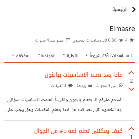
الرئيسية
Elmasre
4
6.86 ألف مشاهدات المحتوى
عضو منذ
4 سنوات
المساهمات الأكثر شيوعاً
التعليقات
المجتمعات
المفضلة
ماذا بعد تعلم الاساسيات ببايثون
2
قبل 4 سنوات
برمجة
3 تعليقات
السلام عليكم انا بتعلم بايثون وتقريباً اتعلمت الاساسيات سؤالي
ايه الخطوه اللى بعد كده هل ابدا بتعلم المكتبات وهل يجب على
ان اتعلم كل المكتبات ام اكتفى بمكتبة واحد وتنصحونى بايه انا
محتار مش عارف ادخل اى مجال وايه المجالات اللى ممكن
كيف يمكننى تعلم لغة c# من الجوال
1