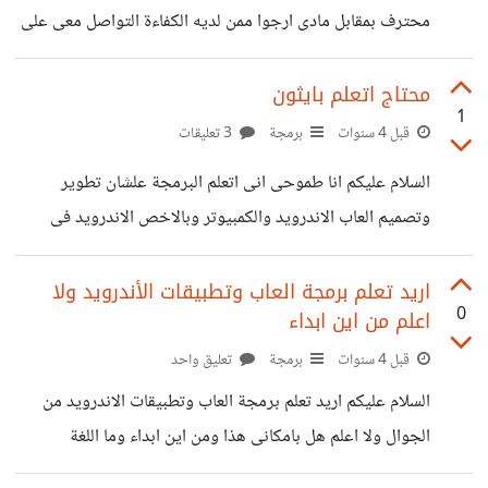
محترف بمقابل مادى ارجوا ممن لديه الكفاءة التواصل معى على
الجوال 01011945455
محتاج اتعلم بايثون
1
قبل 4 سنوات
برمجة
3 تعليقات
السلام عليكم انا طموحى انى اتعلم البرمجة علشان تطوير
وتصميم العاب الاندرويد والكمبيوتر وبالاخص الاندرويد فى
الاول كنت عايز اتعلم c او java بس حسيت انهم تعلمهم بياخد
وقت كتيرر ومعقدين وسمعت ان بايثون اسهل وفعلا انا عملت
اريد تعلم برمجة العاب وتطبيقات الأندرويد ولا
0
اعلم من اين ابداء
مقارنه وعرفت ان بايثون سهله جدا المهم انا سؤالى لو عايز
ادرس اللغه بخصوص برمجة العاب وتطبيقات الاندرويد
قبل 4 سنوات
برمجة
تعليق واحد
تنصحونى بايه وهل مكتبة pygame هى مناسبة لهذا الغرض
السلام عليكم اريد تعلم برمجة العاب وتطبيقات الاندرويد من
وهل ممكن اتعلم المكتبه فقط واترك باقى اللغه ولا لازم ابداء
الجوال ولا اعلم هل بامكانى هذا ومن اين ابداء وما اللغة
باساسيات اللغه اولا وهل
المناسبة والاسهل بايثون ام جافا علما باننى افضل جافا ولدى