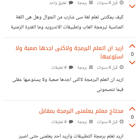
ادخلها بلغة بايثون وايهما افضل وانسب لشخص فى ظروفى
قبل 4 سنوات
برمجة
تعليق واحد
ووضعى علما بان مؤهلى دبلوم صناعى و
كيف يمكننى تعلم لغة سى شارب من الجوال وهل هى اللغة
المناسبة لبرمجة العاب وتطبيقات الاندرويد وما الفترة الزمنية
التى تلزمنى لاتقانها وهل يجب على اتقان الرياضيات من اجل
تصميم الالعاب وهل يمكننى تعلمها من الجوال هل هناك محرر
اريد ان اتعلم البرمجة ولاكنى اجدها صعبة ولا
0
استوعبها
اكواد اون لاين او اوف لاين وهل محرك يونيتى يوجد له نسخة
للجوال اتمنى ممن لديه المهارة والخبرة وخاصة بهذه اللغة ان
قبل 4 سنوات
برمجة
4 تعليقات
يفيدونى واتمنى ان تكون الاجابات واقعيه من واقع التجربه فلا
اريد ان اتعلم البرمجة لاكنى اجدها صعبة ولا يستوعبها عقلى
يوجد وقت للاحتمالات والأخطاء وشكرا لكم.
فبما تنصحونى
محتاج معلم يعلمنى البرمجة بمقابل
0
قبل 4 سنوات
برمجة
4 تعليقات
اريد تعلم برمجة التطبيقات واريد احد يعلمنى حتى اصير