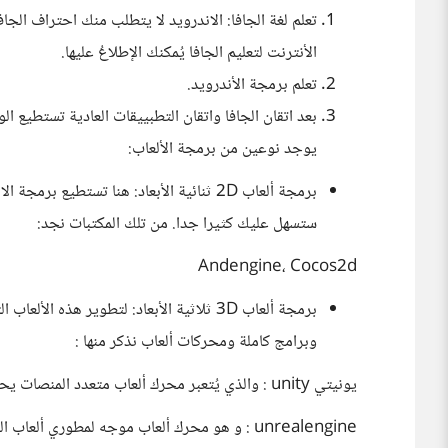
تعلم لغة الجافا: الاندرويد لا يتطلب منك احتراف ال
الأنترنت لتعليم الجافا يُمكنك الإطلاعُ عليها.
تعلم برمجة الأندرويد.
بعد اتقان الجافا واتقان التطبييقات العادية تستطيع ال
يوجد نوعين من برمجة الألعاب:
برمجة ألعاب 2D ثنائية الأبعاد: هنا تستطي
ستسهل عليك كثيرا جدا. من تلك المكتبات نجد:
Andengine، Cocos2d
برمجة ألعاب 3D ثلاثية الأبعاد: لتطوير هذ
وبرامج كاملة ومحركات ألعاب نذكر منها :
يونيتي unity : والذي يُتعبر محرك ألعاب متعدد المنصات يحظى بشعبية كبيرة في تطوير ألعاب الاندرويد.
unrealengine : و هو محرك ألعاب موجه لمطوري ألعاب الزمن الحقيقي.