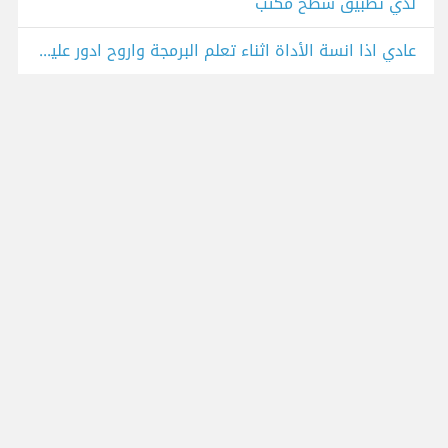
لدي تطبيق سطح مكتب
عادي اذا انسة الأداة اثناء تعلم البرمجة واروح ادور علية ودور اطبق الي اريدة