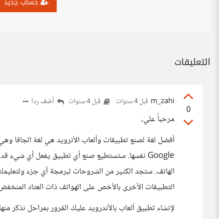
حساب جديد
التعليقات
m_zahi
أضف ردا
قبل 4 سنوات
قبل 4 سنوات
0
مرحباً علي،
أفضل لغة لصنع تطبيقات وألعاب الأنرويد هي لغة الجافا وهي
Google نفسها. ستستطيع صنع أي تطبيق يفعل أي شيء 
الهاتف. ستجد الكثير من الشروحات لبرمجة أي جزء ولتعليمك أي 
التطبيقات الأخرى بالأخص على الهواتف ذات العتاد المنخفض
لإنشاء تطبيق ألعاب بالأندرويد عليكَ المُرور بمراحل نذكر منها