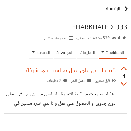
الرئيسية
EHABKHALED_333
4
539 مشاهدات المحتوى
عضو منذ
سنتان
المساهمات
التعليقات
المجتمعات
المفضلة
كيف احصل علي عمل محاسب في شركة
4
قبل سنتين
العمل الحر
7 تعليقات
منذ انا تخرجت من كلية التجارة وانا انمي من مهاراتي في عملي
دون جدوى او الحصول علي عمل وانا لدي خبرة سنتين في
مجال الفتورة الالكترونيه واعداد شيت الاكسيل مبيعات
ومشتريات علي درايه بكيفية التعامل مع المنظومة وغيرها من