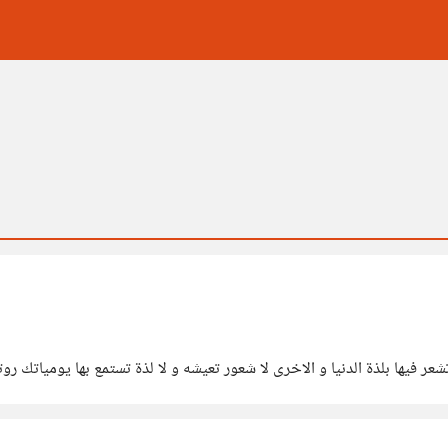
 تعيشه و لا لذة تستمع بها يومياتك روتين قاتل ممل يتكرر اسابيع و شهورا الى سنوات تنتظر فيها مماتك