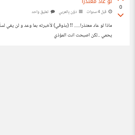
لو عاد معتذرا
0
قبل 4 سنوات
دَوَّن بِالعربي
تعليق واحد
يحمي ..لكن اصبحت انت المؤذي