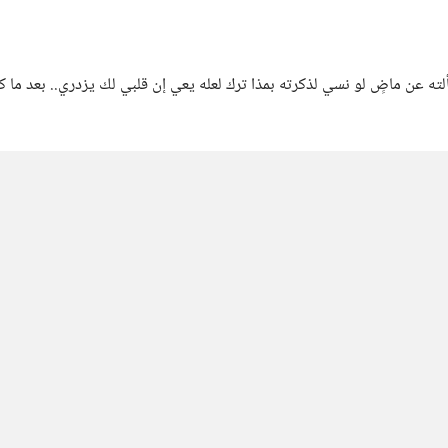
ماذا لو عاد معتذرا..... !! (بذوقي) لأخبرته بما وعد و لن ي