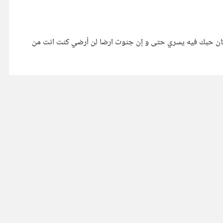
في لسألته عن ماضٍ لو نسي لذكرته بمذا ترك لعله يعي إن قلبي لك يزدري.. بعد ما كان حبك فيه يسري حتى و إن جثوت ارضا لن أرضي كنت انت من