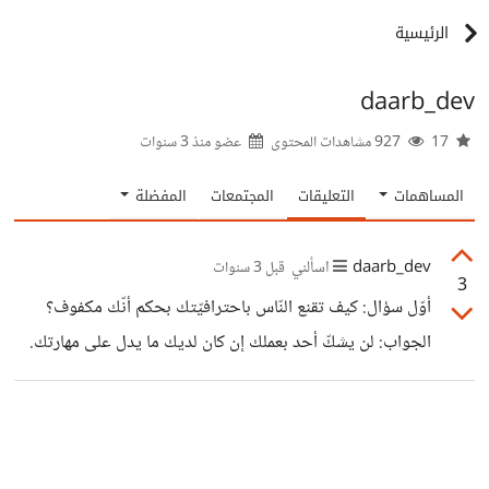
الرئيسية
daarb_dev
17
927 مشاهدات المحتوى
عضو منذ
3 سنوات
المساهمات
التعليقات
المجتمعات
المفضلة
daarb_dev
اسألني
قبل 3 سنوات
3
أوّل سؤال: كيف تقنع النّاس باحترافيّتك بحكم أنّك مكفوف؟
الجواب: لن يشكّ أحد بعملك إن كان لديك ما يدل على مهارتك.
أي شخص يظهر نفسه بثقة ولديه نماذج عمل سابقة ولو كانت
صغيرة ستبين احترافيّته. ثاني سؤال: كيف تتمكّن من البرمجة
إن كنت لا ترى؟ توجد عدّة أدوات تتيح لمن لا يرى التعامل مع
جهاز حاسب ومنها قارئ الشاشة، قارئ الشاشة يقرأ المكتوب