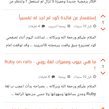
أفكار برمجية جديدة ومميزة لا تزال لم تستعمل ؟ وتنتظر من
خدمه مجانية من نوع ما!
يصل إليها وينفذها ؟ أم أن الأفكار النادرة والمميزة أصبح من
الصعب الحصول عليها و هذا سبب تكرار الأفكار في كل مكان ك
إستفسار عن فائدة كود لم اجد له تفسيراً
1
مثال متاجر التطبيقات .. أبحث وستجد الكثير والكثير من
قبل 10 سنوات
برمجة أندرويد
4 تعليقات
البرامج تؤدي نفس الفكرة والعمل ولكن ربما بتصميم مختلف او
السلام عليكم ورحمة الله وبركاته .. تسائلت اليوم أثناء تصفحي
ما شابه .. ما رأيك؟
كود لمشروع سبق وقمت ببرمجته للأندرويد .. وقد توقفت امام
هذا السطر وتسائلت عن فائدته .. بالحقيقه اعلم معظمه لكن
يوجد في آخره شيء لا اعرف ما فائدته ولما يجب ان اترك قيمته
ما هي عيوب ومميزات لغة روبي - Ruby on rails
1
؟
فارغه .. إليكم الكود .. realm = Realm.getInstance(c);
realm.beginTransaction(); // Load data in list
قبل 10 سنوات
برمجة
8 تعليقات
tasksDB_list = realm.allObjects(TasksDB.class); //
السلام عليكم ورحمة الله وبركاته .. بصراحه بدأت اعجب ب لغة
initialize adapter adapter = new
Ruby ومدى بساطتها وسهولتها ولا ننسى سرعتها الرائعة ..
ArrayAdapter(c,R.layout.row_list,tasksDB_list){
خصوصا إذا كنت تريد انجاز مشروع بسيط بوقت قصير .. لكني
@Override public View getView(int position, View