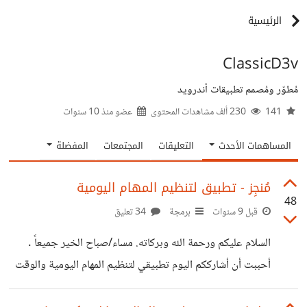
الرئيسية
ClassicD3v
مُطوّر ومُصمم تطبيقات أندرويد
141
230 ألف مشاهدات المحتوى
عضو منذ
10 سنوات
المساهمات الأحدث
التعليقات
المجتمعات
المفضلة
مُنجِز - تطبيق لتنظيم المهام اليومية
48
قبل 9 سنوات
برمجة
34 تعليق
السلام عليكم ورحمة الله وبركاته. مساء/صباح الخير جميعاً .
أحببت أن أشارككم اليوم تطبيقي لتنظيم المهام اليومية والوقت
بشكل عام. بصراحة لم أكن أتطلع لمشاركة التطبيق فقد كانت