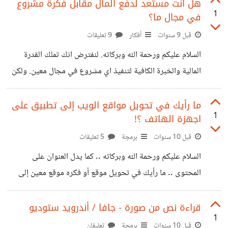
نيتي أن يكون التطبيق لإستخدامي الشخصي فقط وحسب
هل انت مستعد لدفع المال مقابل فكرة مشروع
1
في مجال ما؟
المميزات التي أريدها وأحتاجها. لكن خلال مرحلة تطوير التطبيق
غيّرت رأيي وقررت أن أشاركه معكم. كان هدفي لهذا المشروع هو
قبل 9 سنوات
أفكار
9 تعليقات
تعلم مهارة جديدة وهي التعامل مع قواعد بيانات SQLite في
السلام عليكم ورحمة الله وبركاته. لنفترض انك تملك القدرة
تطبيقات الأندرويد. فهذه أول مرة لي أستعمل فيها هذا النوع من
المالية والخبرة الكافية لتنفيذ اي مشروع في مجال معين. ولكن
قواعد البيانات. بالإضافة
تنقصك الفكرة. هل انت مستعد لدفع بعض من اموالك للحصول
على الفكرة؟ مع العلم ان صاحب تلك الفكرة لا يضمن لك نجاحها
ما رأيك في تحويل مواقع الويب إلى تطبيق على
1
اجهزة الهاتف ؟!
ولا يطلب منك نسبة من ارباح المشروع اذا نجحت ! كل ما عليك
هو دفع بعض المال مقابل الحصول عليها. هل انت مستعد لهذا
قبل 10 سنوات
برمجة
5 تعليقات
النوع من المغامرة؟
السلام عليكم ورحمة الله وبركاته .. كما يدل العنوان على
المحتوى .. ما رأيك في تحويل موقع أو فكره موقع معين إلى
تطبيق على أجهزة الهاتف .. وبرأيك ما هي الصعوبات الي
ستواجه من يحاول القيام بهذه الخطوة .. ك مثال وللتشبية فقط
قراءة نص من صورة - جافا / أندرويد ستوديو
1
.. ماذا لو حولنا موقع حسوب IO إلى تطبيق على أجهزة الهاتف ..
قبل 10 سنوات
برمجة
تعليقان