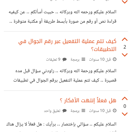
منها تطرح الأسئلة ومنها تجيب ومنها تشارك ما تريد ! ماذا
السلام عليكم ورحمه الله وبركاته .. حبيت أسألكم .. عن كيفيه
ستكون الصعوبات عند هذه النقطة .. وهل هي حقاً تستحق
قراءة نص أو رقم من صورة بأبسط طريقة أو مكتبة متوفرة ..
التجربه ؟ أم
قرأت بعض الشروح الأجنبيه ولكن إنجليزيتي ليست بذاك
المستوى الجيد حتى أفهمها جيداً .. لذا أتمنى منكم إفادتي .. !
كيف تتم عملية التفعيل عبر رقم الجوال في
2
التطبيقات؟
قبل 10 سنوات
برمجة
9 تعليقات
السلام عليكم ورحمة الله وبركاته .. راودني سؤال قبل مده
قصيرة .. كيف تتم عملية التفعيل برقم الجوال في تطبيقات
الجوال .. ك مثال تطبيق تلقرام والواتس اب وبعض المواقع
العربية تتطلب التفعيل عبر الجوال .. وهي تتم عبر إرسال رمز
هل فعلاً إنتهت الأفكار ؟
0
معين عبر الSMS لرقم الجوال ومن بعدها تدخل هذا الرقم في
قبل 10 سنوات
برمجة
تعليق واحد
التطبيق ف يتم التفعيل. هل هناك API مثلاً للقيام بمثل هذا الأمر
السلام عليكم .. سؤالي بإختصار .. برأيك : هل فعلاً لا يزال هناك
؟ وهل هناك رسوم لإرسال رسائل التفعيل للمشتركين؟ أما أنها