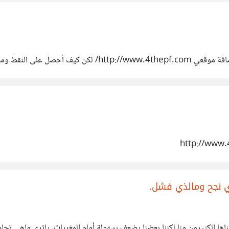
 المتوفرة لربح نقط كثيرة
http://www
ذي نجح ومالذي فشل.
ها الكثيرون منا لكننا بعضنا يضعف بسهولة أمام المغريات، ياترى ماهي تجا