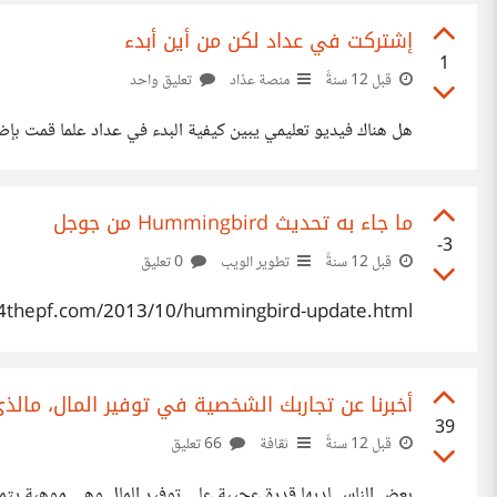
إشتركت في عداد لكن من أين أبدء
1
قبل 12 سنةً
منصة عدّاد
تعليق واحد
هل هناك فيديو تعليمي يبين كيفية البدء في عداد علما قمت بإضافة موقعي http://www.4thepf.com/ لكن كيف أحصل على النقط وماهي الطرق
ما جاء به تحديث Hummingbird من جوجل
-3
قبل 12 سنةً
تطوير الويب
0 تعليق
.4thepf.com/2013/10/hummingbird-update.html
أخبرنا عن تجاربك الشخصية في توفير المال، مال
39
قبل 12 سنةً
ثقافة
66 تعليق
بعض الناس لديها قدرة عجيبة على توفير المال وهي موهبة يتمنا