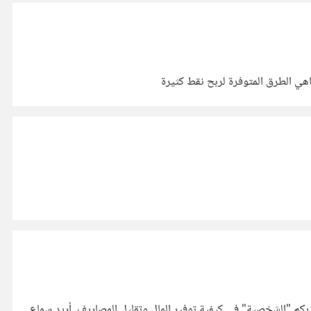
ربكم "الشخصية" في كيفية توفير المال وتقليل المصاريف. أريد سماع