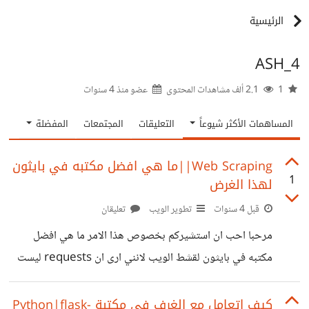
الرئيسية
ASH_4
1
2.1 ألف مشاهدات المحتوى
عضو منذ
4 سنوات
المساهمات الأكثر شيوعاً
التعليقات
المجتمعات
المفضلة
Web Scraping||ما هي افضل مكتبه في بايثون
1
لهذا الغرض
قبل 4 سنوات
تطوير الويب
تعليقان
مرحبا احب ان استشيركم بخصوص هذا الامر ما هي افضل
مكتبه في بايثون لقشط الويب لانني ارى ان requests ليست
مخصصه لهذا الامر بشكل ممتاز حيث انها تواجه مشاكل من
ناحيه رصدها من قبل الخادم ومشاكل في التخفي ايضا حيث ان
كيف اتعامل مع الغرف في مكتبة Python|flask-