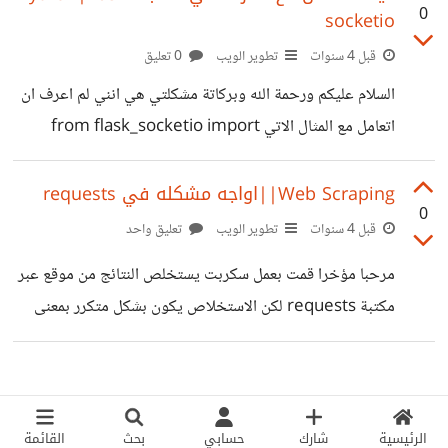
0
socketio
مطلبي فقط سحب html الخاص بالموقع
قبل 4 سنوات
تطوير الويب
0 تعليق
السلام عليكم ورحمة الله وبركاتة مشكلتي هي انني لم اعرف ان
اتعامل مع المثال الاتي from flask_socketio import
join_room, leave_room @socketio.on('join') def
on_join(data): username = data['username']
Web Scraping||اواجه مشكله في requests
0
room = data['room'] join_room(room)
قبل 4 سنوات
تطوير الويب
تعليق واحد
send(username + ' has entered the room.',
مرحبا مؤخرا قمت بعمل سكربت يستخلص النتائج من موقع عبر
to=room) @socketio.on('leave') def
مكتبة requests لكن الاستخلاص يكون بشكل متكرر بمعنى
on_leave(data): username = data['username']
انني وضعت السكربت في حلقه تكرار لا تنتهي فبعد عدة
room = data['room'] leave_room(room)
محاولات يضهر هذا الخطأ :
send(username + ' has left the room.', to=room)
requests.exceptions.ConnectionError:
حيث انني لم اعرف متى استخدم join_room و lave_room
HTTPSConnectionPool(host='itunes.apple.com',
الرئيسية
شارك
حسابي
بحث
القائمة
ارجو وضع مثال من جانب السيرفر والعميل