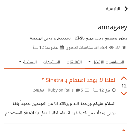
الرئيسية
amragaey
مطور ومصمم ويب، مهتم بالأفكار الجديدة، وادرس الهندسة
37
55.4 ألف مشاهدات المحتوى
عضو منذ
12 سنةً
المساهمات الأفضل
التعليقات
المجتمعات
المفضلة
لماذا لا يوجد اهتمام بـ Sinatra ؟
12
قبل 12 سنةً
Ruby on Rails
5 تعليقات
السلام عليكم ورحمة الله وبركاته انا من المهتمين حديثاً بلغة
روبى وبدأت من فترة قريبة تعلم اطار العمل Sinatra المستخدم
فى بناء تطبيقات للويب ويعتبر اطار مهم فى روبى، اعلم ان