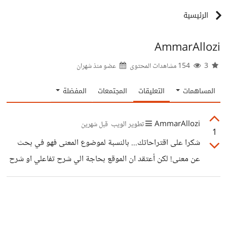
الرئيسية
AmmarAllozi
3
154 مشاهدات المحتوى
عضو منذ
شهران
المساهمات
التعليقات
المجتمعات
المفضلة
AmmarAllozi
تطوير الويب
قبل شهرين
1
شكرا على اقتراحاتك... بالنسبة لموضوع المعنى فهو في بحث
عن معنى! لكن أعتقد ان الموقع بحاجة الي شرح تفاعلي او شرح
بشكل عام لأنه كثير من اقربائي لما فرجيتهم الموقع ما عرفو انه
في بحث عن معنى.. زر البحث عن معنى هو الزر اللي باللون
الازرق اللي بيأتي على يمين مربع "الكلمة بالانجليزي. تمام هسا
بشوف الموقع.