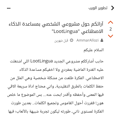
تطوير الويب
آرائكم حول مشروعي الشخصي بمساعدة الذكاء
2
الاصطناعي "LootLingua"
AmmarAllozi
قبل شهرين
السلام عليكم
حابب أشارككم مشروعي الجديد LootLingua اللي اشتغلت
عليه الفترة الماضية بمفردي ولا اخفيكم مساعدة الذكاء
الاصطناعي. الفكرة طلعت من مشكلة شخصية وهي الملل من
حفظ الكلمات بالطرق التقليدية، واني محتاج اداة سريعة الاقي
فيها المعنى وأحفظه وأقدر ابحث عنه... بس الموضوع ما خلص
هون! فقررت أحول القاموس وتجميع الكلمات.. بعدين طورت
الفكرة لمستوى ثاني، طورته ليكون تجربة شبيهة بالألعاب؛ فيها