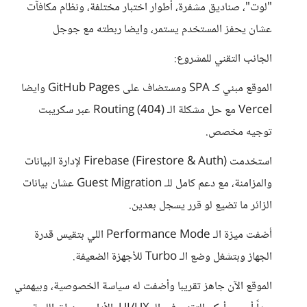
"لوت"، صناديق مشفرة، أطوار اختبار مختلفة، ونظام مكافآت
عشان يحفز المستخدم يستمر، وايضا ربطته مع جوجل
الجانب التقني للمشروع:
الموقع مبني كـ SPA ومستضاف على GitHub Pages وايضا
Vercel مع حل مشكلة الـ Routing (404) عبر سكريبت
توجيه مخصص.
استخدمت Firebase (Firestore & Auth) لإدارة البيانات
والمزامنة، مع دعم كامل للـ Guest Migration عشان بيانات
الزائر ما تضيع لو قرر يسجل بعدين.
أضفت ميزة الـ Performance Mode اللي بتقيس قدرة
الجهاز وبتشغل وضع الـ Turbo للأجهزة الضعيفة.
الموقع الآن جاهز تقريبا وأضفت له سياسة الخصوصية، وبيهمني