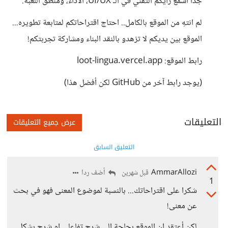
جداً أسمع رأيكم التقني في الـ UI/UX، الأداء، ومنطق اللعبة.
لم انتهِ من الموقع بالكامل.. احتاج اقتراحاتكم لمتابعة تطويره...
الموقع بين يديكم لا تزهدو بالنقد البناء ومشاركة تجربتكم!
رابط الموقع: loot-lingua.vercel.app
(يوجد رابط آخر من GitHub لكن أفضل هذا)
التعليقات
عرض جميع التعليقات
التعليق السابق
AmmarAllozi
أضف ردا
قبل شهرين
1
شكرا على اقتراحاتك... بالنسبة لموضوع المعنى فهو في بحث
عن معنى!
لكن أعتقد ان الموقع بحاجة الي شرح تفاعلي او شرح بشكل