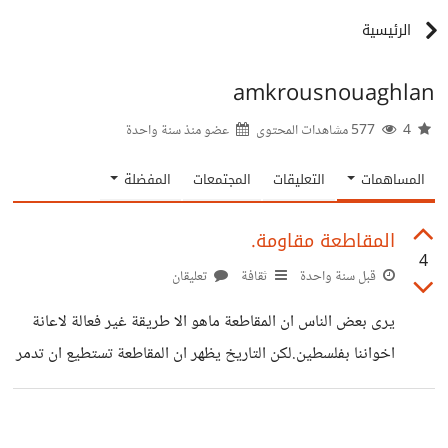
الرئيسية
amkrousnouaghlan
4
577 مشاهدات المحتوى
عضو منذ
سنة واحدة
المساهمات
التعليقات
المجتمعات
المفضلة
المقاطعة مقاومة.
4
قبل سنة واحدة
ثقافة
تعليقان
يرى بعض الناس ان المقاطعة ماهو الا طريقة غير فعالة لاعانة
اخواننا بفلسطين.لكن التاريخ يظهر ان المقاطعة تستطيع ان تدمر
شركات،فب حركة المقاطعة(BDS)انخفضت معدلات ارباح بعض
الشركات بنسبة كبيرةومن الامثلة اغلاق شركة كارفور بعض