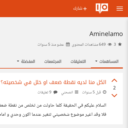
شارك
Aminelamo
3
649 مشاهدات المحتوى
عضو منذ
5 سنوات
المساهمات
التعليقات
المجتمعات
المفضلة
الكل منا لديه نقطة ضعف او خلل في شخصيته؟
2
قبل 5 سنوات
انصحني
9 تعليقات
السلام عليكم في الحقيقة كلما حاولت من تخلص من نقطة ضعفي 
فلا وقد اغير موضوع شخصيتي تتغير عندما اكون وحدي و امام ا
ارى شخص لديه حرية او يفعل مااريد أقول لو