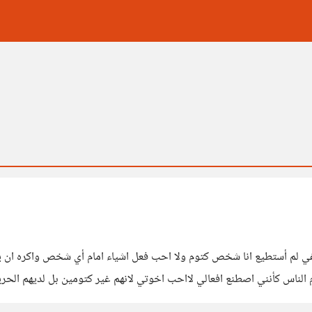
لم أستطيع انا شخص كتوم ولا احب فعل اشياء امام أي شخص واكره ان يفعل
لناس كأنني اصطنع افعالي لااحب اخوتي لانهم غير كتومين بل لديهم الحري