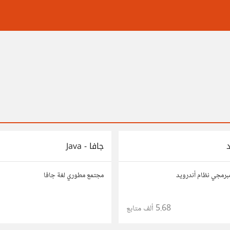
د
جافا - Java
رمجي نظام أندرويد
مجتمع مطوري لغة جافا
5.68 ألف
متابع