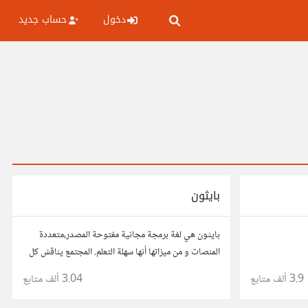
دخول
حساب جديد
بايثون
بايثون هي لغة برمجة مجانية مفتوحة المصدر،متعددة
المنصات و من ميزاتها أنها سهلة التعلم. المجتمع يناقش كل
ما يتعلق بتعليم و استخدام لغة بايثون على المستوى
3.9 ألف
متابع
3.04 ألف
متابع
العربي.