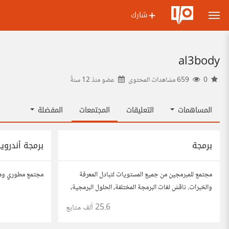
شارك
al3body
0
659 مشاهدات المحتوى
عضو منذ
12 سنةً
المساهمات
التعليقات
المجتمعات
المفضلة
برمجة
برمجة أندروي
مجتمع للمبرمجين من جميع المستويات لتبادل المعرفة
مجتمع مطوري ومب
والخبرات. ناقش لغات البرمجة المختلفة، الحلول البرمجية،
والمشاريع.
25.6 ألف
متابع