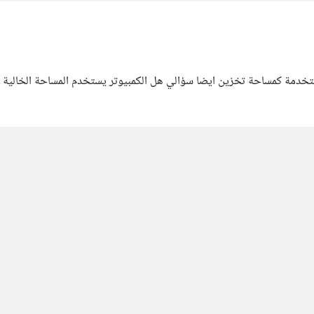
ssd 2.5 sa سعة 1000 جيجا وذلك لاستخدمة كمساحة تخزين ايضا سؤالي هل الكمبيوتر يستخدم ال