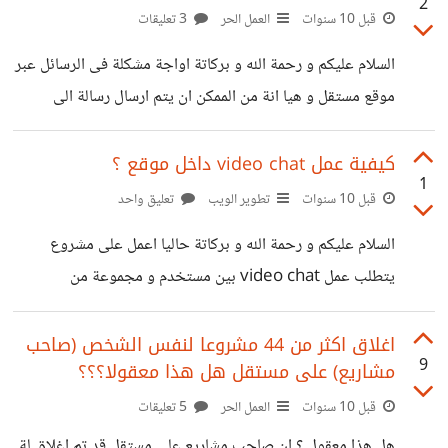
2
قبل 10 سنوات
العمل الحر
3 تعليقات
السلام عليكم و رحمة الله و بركاتة اواجة مشكلة فى الرسائل عبر
موقع مستقل و هيا انة من الممكن ان يتم ارسال رسالة الى
حسابى من عميل (صاحب مشروع ) و تصلنى notification
بعدها ب3 دقائق مثلا .. ليس كل الرسائل هكذا و لاكن بعض
كيفية عمل video chat داخل موقع ؟
1
الرسائل هكذا لا اعرف اين المشكلة !! و هذا يجعل بعض العملاء
قبل 10 سنوات
تطوير الويب
تعليق واحد
يعتقدون اننى لا ارد بسرعة و ايضا اننى غير مهتم و لقد اضاعت
السلام عليكم و رحمة الله و بركاتة حاليا اعمل على مشروع
هذة المشكلة منى بعض العملاء و المشاريع . حقا اننى
يتطلب عمل video chat بين مستخدم و مجموعة من
المستخدمين فى نفس الوقت يصل عددهم الى 40 شخص تقريبا
لا امتلك فكرة عن كيفية البدئ من اين ؟ او المفهوم العام للبدئ
اغلاق اكثر من 44 مشروعا لنفس الشخص (صاحب
9
مشاريع) على مستقل هل هذا معقولا؟؟؟
برجاء هل لدى احدكم خبرة بالموضع او يستطيع ان يرشدنى الى
كيفية البدء من اين او حتى plugins جاهزة للتعامل مع الفكرة
قبل 10 سنوات
العمل الحر
5 تعليقات
!! اى انتظار ارائكم
هل هذا معقول ؟ ان صاحب مشاريع على مستقل قد تم اغلاق لة