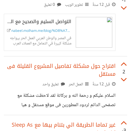
-1
قبل 12 سنةً
تطوير الويب
0 تعليق
التواصل السليم والصحيح مع العمل الحر - Nabeel Molham
nabeel.molham.me/blog/%D8%A7%D9%8...
في المصر والوطن العربي العمل الحر بيواجه
مشكلة كبيرة في التعامل مع العملاء العرب
وهي التواصل وكيفية الوصول الطريقة
الصحيحة للتواصع
اقتراح حول مشكلة تفاصيل المشروع القليلة فى
2
مستقل
قبل 12 سنةً
العمل الحر
تعليق واحد
السلام عليكم و رحمة الله و بركاتة لقد لاحظت مشكلة مع
تصفحى الدائم لردود المطورين فى موقع مستقل و هيا
استفسارهم عن بعض التفاصيل حول المشروع مثل هذا المشروع
https://mostaql.com/project/view/232-
‫غير تماما الطريقة الي بتنام بيها مع Sleep As