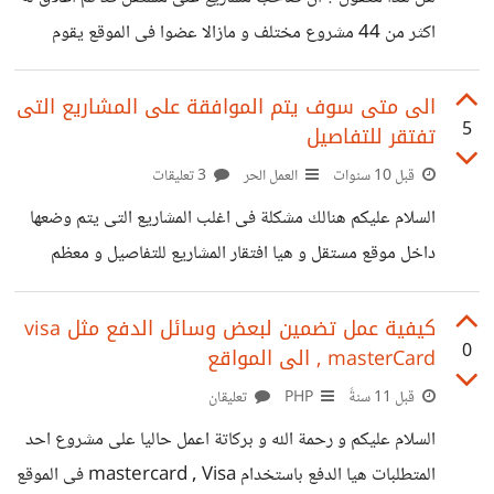
اكثر من 44 مشروع مختلف و مازالا عضوا فى الموقع يقوم
بوضع مشاريع جديدة ؟ هل هذا حقا معقول ؟ على حد علمى انة
إذ مر اكثر من 14 يوم على المشروع و لم يتم اختيار احد
الى متى سوف يتم الموافقة على المشاريع التى
5
تفتقر للتفاصيل
العروض (المستقلين) يتم اغلاق المشروع تلقائيا إذا لماذا هذا
الشخص صاحب هذا العدد المهول من المشاريع التى تم غلقها ؟!
قبل 10 سنوات
العمل الحر
3 تعليقات
هل هذا مرضى لادارة الموقع ؟ اعتقد انة من المستحيل
السلام عليكم هنالك مشكلة فى اغلب المشاريع التى يتم وضعها
داخل موقع مستقل و هيا افتقار المشاريع للتفاصيل و معظم
العملاء يقول و اقتبس "هناك تفاصيل أكثر متعلقة بالمشروع
سوف يتم توفيرها لمن يتقدم بعرضه هنا " مثال 1 " كامل
كيفية عمل تضمين لبعض وسائل الدفع مثل visa
0
, masterCard الى المواقع
التفاصيل بعد ان ارى عروض المطورين " مثال 2 و هكذا كثيرراااا
من هذا القبيل كيف يتم قبول هذة المشاريع بدون تفاصيل كافية
قبل 11 سنةً
PHP
تعليقان
و كيف يتم الموافقة على نشرها !! اقابل مشكلة و هيا اننى لا
السلام عليكم و رحمة الله و بركاتة اعمل حاليا على مشروع احد
استطيع تحديد الوقت
المتطلبات هيا الدفع باستخدام mastercard , Visa فى الموقع