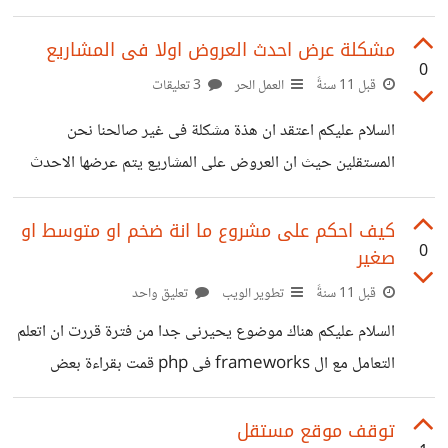
لقد بحثت و لاكنى لم اصل الى نتيجة برجاء المساعة ماهو ال
class الذى تستخدمة لمثل هذة ال payments getways و
مشكلة عرض احدث العروض اولا فى المشاريع
0
كيف تتم من الاساس هذة العملية !!!
قبل 11 سنةً
العمل الحر
3 تعليقات
السلام عليكم اعتقد ان هذة مشكلة فى غير صالحنا نحن
المستقلين حيث ان العروض على المشاريع يتم عرضها الاحدث
اولا و الاقدم فى الاخر هذا غير منطقى بالمرة لانة يضيع على
فرصة ان اكون اول من وضع الbid ايضا يضيع فرصتى فى ان
كيف احكم على مشروع ما انة ضخم او متوسط او
0
صغير
اكون اول عرض يراة صاحب المشروع و هذا غير عادل نهائى هل
من الممكن توضيح لماذا يتم عرض العروض بهذة الشكل !!!
قبل 11 سنةً
تطوير الويب
تعليق واحد
السلام عليكم هناك موضوع يحيرنى جدا من فترة قررت ان اتعلم
التعامل مع ال frameworks فى php قمت بقراءة بعض
المواضيع و النقاشات عن انواع مختلفة من ال frameworks و
تم ذكر اكتر من مرة ان الاطار الفلانى يصلح للمشاريع الكبيرة و
توقف موقع مستقل