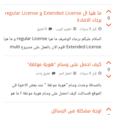
ببساطة اننى اعمل كمطور مواقع منذو فترة تقريبا 4 سنوات و
لاكن بشكل جيد منذو سنتين و نص و فى الفترة الحالية قررت
ما هيا ال Extended License و regular License
0
برجاء الافادة
ترك العمل الحر و التوجة للعمل فى شركة و بالفعل قمت بتحضير
ال CV الخاص بى و قمت بتقديمة فى عدة شركات و بدات بعمل
قبل 9 سنوات
تطوير الويب
0 تعليق
مقابلات العمل عندما كنت اسئل عن المرتب المتوقع كنت اجيب
السلام عليكم برجاء الوضيف ما هيا regular License و ما هيا
تقريبا
Extended License اقوم الان بالعمل على مشروع multi
vendor shop و سوف يكون هناك اكثر من نوع للوحة التحكم
لصاحب كل متجر و لوحة تحكم للموقع بشكل رئيسى و نوعين
كيف احصل على وسام "هوية موثقة"
0
اخرين من لوحات التحكم و قدمت باختيار لوحة تحكم جميلة
قبل 9 سنوات
العمل الحر
تعليق واحد
من موقع themeforest فهل regular License تكفى لشراء
بالصدفة وجدت وسام "هوية موثقة " عند بعض الاخوة فى
هذا القالب ؟!
الموقع فتسائلت كيف احصل على وسام هوية موثقة ؟ ما هو
المطلوب ؟! هل من خطوات لذلك
اوجة مشكلة فى الرسائل