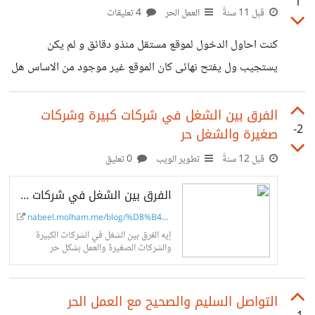
1
الاطار الاخر الذى يدعى ****** يصلح للمشاريع المتوسطة الى
قبل 11 سنةً
العمل الحر
4 تعليقات
الصغرية هذا جلعنى مشتت كيف احكم على مشروع ما انة صغير
كنت احاول الدخول لموقع مستقل منذو دقائق و لم يكن
او متوسط او كبير مثلا يوجد لدى مشروع فى الوقت الحالى
يستجيب ول يفتح نهائى كان الموقع غير موجود من الاساس هل
اقوم بتطويرة عبارة عن نظام ادارة موظفين
كن هناك مشكلة ؟ هو الان يعمل ...
الفرق بين الشغل في شركات كبيرة وشركات
-2
صغيرة والشغل حر
قبل 12 سنةً
تطوير الويب
0 تعليق
الفرق بين الشغل في شركات كبيرة وشركات صغيرة والشغل حر - Nabeel Molham
nabeel.molham.me/blog/%D8%B4%D8%B...
إيه الفرق بين الشغل في الشركات الكبيرة
والشركات الصغيرة والعمل بشكل حر
التواصل السليم والصحيح مع العمل الحر