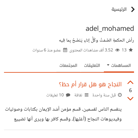
الرئيسية
adel_mohamed
رأسُ الحكمةِ الصَّمْتُ وكُلُّ إناءٍ يَنْضَحُ بِما فِيه
13
3.52 ألف مشاهدات المحتوى
عضو منذ
6 سنوات
المساهمات
التعليقات
المجتمعات
النجاح هو هل قرار أم حظ؟
6
قبل سنة واحدة
ثقافة
10 تعليقات
ينقسم الناس لقسمين، قسم مؤمن أشد الإيمان بكتابات وصوتيات
وفيديوهات النجاح (أغلبها)، وقسم كافر بها ويرى أنها تضييع
للوقت فالنجاح إنما هو حظ وتوفيق من الله وكفى (لا يمكن