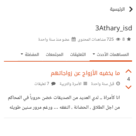
الرئيسية
3Athary_isd
8
725 مشاهدات المحتوى
عضو منذ
سنة واحدة
المساهمات الأحدث
التعليقات
المجتمعات
المفضلة
ما يخفيه الأزواج عن زواجاتهم
4
قبل سنة واحدة
الأسرة والتربية
7 تعليقات
انا كأمراة ،، لدي العديد من الصديقات خضن حروباً في المحاكم
من اجل الطلاق ، الحضانة ، النفقه ... ورغم مرور سنين طويله
يصل الأزواج الى مفرق الطرق ... مؤكد ان اللوم لا يقع على
الرجل ، احيانا تلك النساء من قدن حياتهم إلى تلك النتيجة ،،